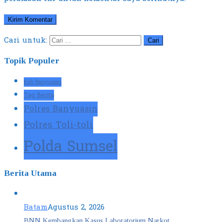
Cari untuk:
Topik Populer
Kab Banyuasin
Tag Berita
Polres Banyuasin
Polres Toli-toli
Polda Sumsel
Berita Utama
Batam
Agustus 2, 2026
BNN Kembangkan Kasus Laboratorium Narkot…