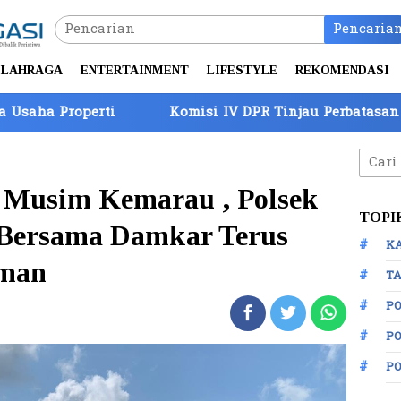
Pencaria
LAHRAGA
ENTERTAINMENT
LIFESTYLE
REKOMENDASI
Komisi IV DPR Tinjau Perbatasan Batam, Barantin P
Cari
untuk
 Musim Kemarau , Polsek
TOPI
Bersama Damkar Terus
K
aman
TA
P
PO
P