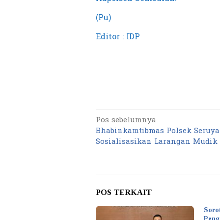
(Pu)
Editor : IDP
Pos sebelumnya
Navigasi
Bhabinkamtibmas Polsek Seruya
pos
Sosialisasikan Larangan Mudik
POS TERKAIT
Soro
Peng