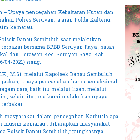
an – Upaya pencegahan Kebakaran Hutan dan
nakan Polres Seruyan, jajaran Polda Kalteng,
sim kemarau.
Polsek Danau Sembuluh saat melakukan
terbakar bersama BPBD Seruyan Raya , salah
gkal dan Terawan Kec. Seruyan Raya, Kab.
6/04/2021) siang.
I.K., M.Si. melalui Kapolsek Danau Sembuluh
negaskan, Upaya pencegahan harus semaksimal
gam cara, baik itu melalui lisan, melalui
in , selain itu juga kami melakukan upaya
terbakar.
gah masyarakat dalam pencegahan Karhutla apa
i musim kemarau , diharapkan masyarakat
ama Polsek Danau Sembuluh,” pungkasnya