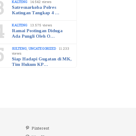
3
KALTENG
14.542 views
Satresnarkoba Polres
Katingan Tangkap 4 …
4
KALTENG
13.575 views
Ramai Postingan Diduga
Ada Pungli Oleh O…
5
SULTENG
,
UNCATEGORIZED
11.233
views
Siap Hadapi Gugatan di MK,
Tim Hukum KP…
r
Pinterest