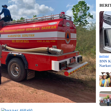
BERI
BATAM
BNN K
Narko