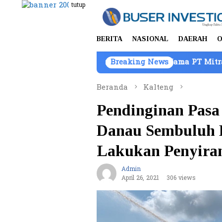
Loncat
tutup
ke
konten
BERITA
NASIONAL
DAERAH
O
aan Barang Bukti Atas Nama PT Mitra Usaha Properti
Breaking News
Beranda
Kalteng
Pendinginan Pasa
Danau Sembuluh 
Lakukan Penyir
Admin
April 26, 2021
306 views