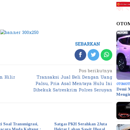
OTO
SEBARKAN
Pos berikutnya
n Hilir
Transaksi Jual Beli Dengan Uang
Palsu, Pria Asal Mentaya Hulu Ini
OTOMOT
Dibekuk Satreskrim Polres Seruyan
Demi X
Mengi
ti Soal Transmigrasi,
Satgas PKH Serahkan 2Juta
acara Muda Kalteng :
Hektar Lahan Sawit Illegal