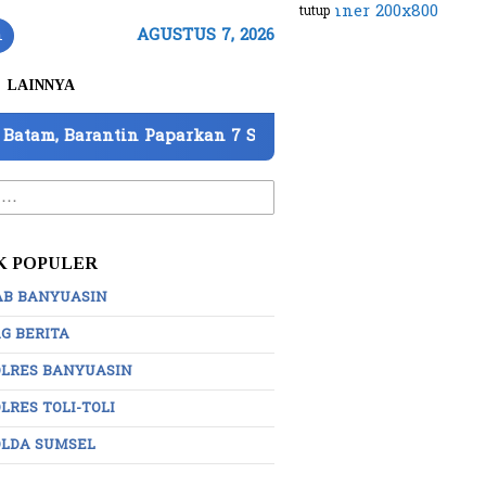
tutup
n
AGUSTUS 7, 2026
LAINNYA
aparkan 7 Strategi Perkuat Pengawasan
DPD IWO In
:
K POPULER
AB BANYUASIN
G BERITA
OLRES BANYUASIN
LRES TOLI-TOLI
OLDA SUMSEL