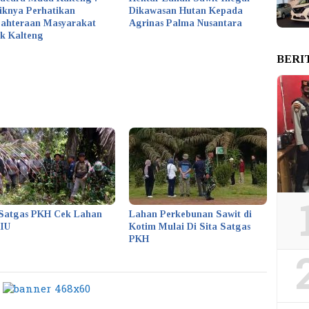
iknya Perhatikan
Dikawasan Hutan Kepada
jahteraan Masyarakat
Agrinas Palma Nusantara
k Kalteng
BERI
Satgas PKH Cek Lahan
Lahan Perkebunan Sawit di
KIU
Kotim Mulai Di Sita Satgas
PKH