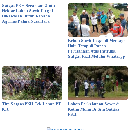
Satgas PKH Serahkan 2Juta
Hektar Lahan Sawit Illegal
Dikawasan Hutan Kepada
Agrinas Palma Nusantara
Kebun Sawit Ilegal di Mentaya
Hulu Tetap di Panen
Perusahaan Atas Instruksi
Satgas PKH Melalui Whatsapp
Tim Satgas PKH Cek Lahan PT
Lahan Perkebunan Sawit di
KIU
Kotim Mulai Di Sita Satgas
PKH