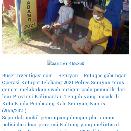
Buserinvestigasi.com – Seruyan – Petugas gabungan
Operasi Ketupat telabang 2021 Polres Seruyan terus
gencar melakukan swab antigen pada pemudik dari
luar Provinsi Kalimantan Tengah yang masuk di
Kota Kuala Pembuang Kab. Seruyan, Kamis
(20/5/2021).
Sejumlah mobil penumpang dengan plat nomor
polisi dari luar provinsi Kalteng yang melintas di