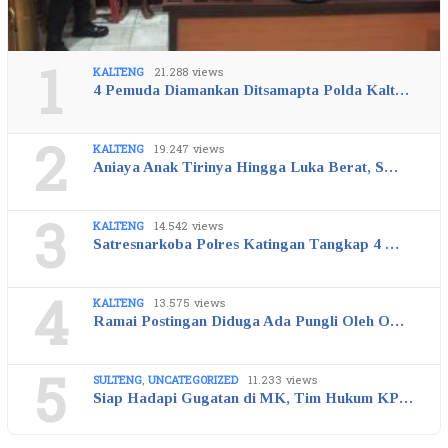
1
KALTENG
21.288 views
4 Pemuda Diamankan Ditsamapta Polda Kalt…
2
KALTENG
19.247 views
Aniaya Anak Tirinya Hingga Luka Berat, S…
3
KALTENG
14.542 views
Satresnarkoba Polres Katingan Tangkap 4 …
4
KALTENG
13.575 views
Ramai Postingan Diduga Ada Pungli Oleh O…
5
SULTENG
,
UNCATEGORIZED
11.233 views
Siap Hadapi Gugatan di MK, Tim Hukum KP…