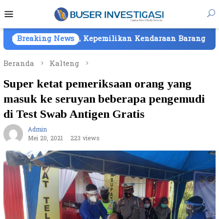
Loncat
Menu
ke
Mobile
konten
tam, Kepemilikan Kendaraan Barang Bukti Atas Nama PT
Breaking News
Beranda
Kalteng
Super ketat pemeriksaan orang yang
masuk ke seruyan beberapa pengemudi
di Test Swab Antigen Gratis
Admin
Mei 20, 2021
223 views