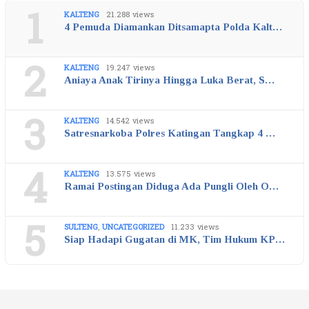
1
KALTENG
21.288 views
4 Pemuda Diamankan Ditsamapta Polda Kalt…
2
KALTENG
19.247 views
Aniaya Anak Tirinya Hingga Luka Berat, S…
3
KALTENG
14.542 views
Satresnarkoba Polres Katingan Tangkap 4 …
4
KALTENG
13.575 views
Ramai Postingan Diduga Ada Pungli Oleh O…
5
SULTENG
,
UNCATEGORIZED
11.233 views
Siap Hadapi Gugatan di MK, Tim Hukum KP…