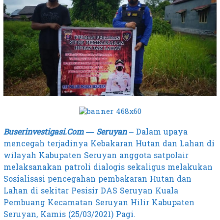
Buserinvestigasi.Com — Seruyan
– Dalam upaya
mencegah terjadinya Kebakaran Hutan dan Lahan di
wilayah Kabupaten Seruyan anggota satpolair
melaksanakan patroli dialogis sekaligus melakukan
Sosialisasi pencegahan pembakaran Hutan dan
Lahan di sekitar Pesisir DAS Seruyan Kuala
Pembuang Kecamatan Seruyan Hilir Kabupaten
Seruyan, Kamis (25/03/2021) Pagi.