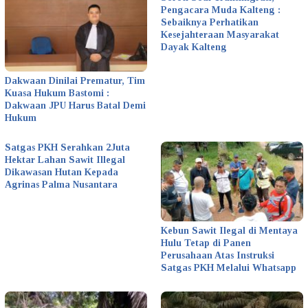
Pengacara Muda Kalteng :
Sebaiknya Perhatikan
Kesejahteraan Masyarakat
Dayak Kalteng
Dakwaan Dinilai Prematur, Tim
Kuasa Hukum Bastomi :
Dakwaan JPU Harus Batal Demi
Hukum
Satgas PKH Serahkan 2Juta
Hektar Lahan Sawit Illegal
Dikawasan Hutan Kepada
Agrinas Palma Nusantara
Kebun Sawit Ilegal di Mentaya
Hulu Tetap di Panen
Perusahaan Atas Instruksi
Satgas PKH Melalui Whatsapp