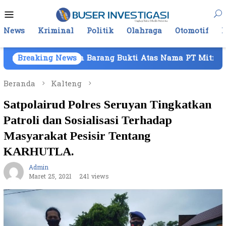
Loncat
Menu
ke
Mobile
konten
News
Kriminal
Politik
Olahraga
Otomotif
araan Barang Bukti Atas Nama PT Mitra Usaha Properti
Breaking News
Beranda
Kalteng
Satpolairud Polres Seruyan Tingkatkan
Patroli dan Sosialisasi Terhadap
Masyarakat Pesisir Tentang
KARHUTLA.
Admin
Maret 25, 2021
241 views