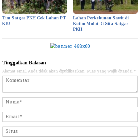
Tim Satgas PKH Cek Lahan PT
Lahan Perkebunan Sawit di
KIU
Kotim Mulai Di Sita Satgas
PKH
Tinggalkan Balasan
Alamat email Anda tidak akan dipublikasikan.
Ruas yang wajib ditandai
*