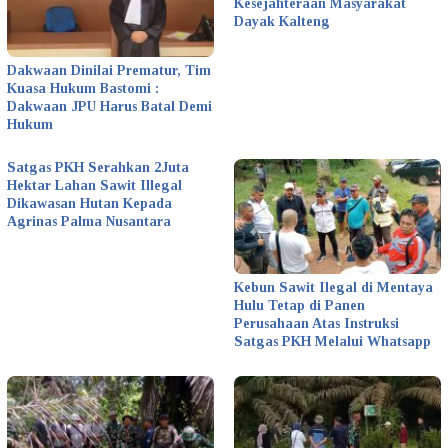
Kesejahteraan Masyarakat
Dayak Kalteng
Dakwaan Dinilai Prematur, Tim
Kuasa Hukum Bastomi :
Dakwaan JPU Harus Batal Demi
Hukum
Satgas PKH Serahkan 2Juta
Hektar Lahan Sawit Illegal
Dikawasan Hutan Kepada
Agrinas Palma Nusantara
Kebun Sawit Ilegal di Mentaya
Hulu Tetap di Panen
Perusahaan Atas Instruksi
Satgas PKH Melalui Whatsapp