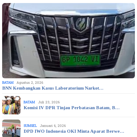
BATAM
Agustus 2, 2026
BNN Kembangkan Kasus Laboratorium Narkot…
BATAM
Juli 23, 2026
Komisi IV DPR Tinjau Perbatasan Batam, B…
SUMSEL
Januari 6, 2026
DPD IWO Indonesia OKI Minta Aparat Berwe…