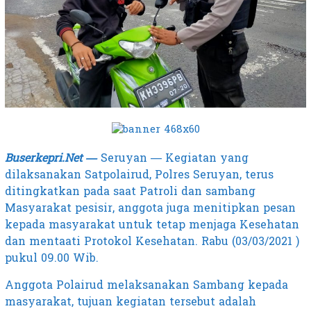
Buserkepri.Net —
Seruyan — Kegiatan yang
dilaksanakan Satpolairud, Polres Seruyan, terus
ditingkatkan pada saat Patroli dan sambang
Masyarakat pesisir, anggota juga menitipkan pesan
kepada masyarakat untuk tetap menjaga Kesehatan
dan mentaati Protokol Kesehatan. Rabu (03/03/2021 )
pukul 09.00 Wib.
Anggota Polairud melaksanakan Sambang kepada
masyarakat, tujuan kegiatan tersebut adalah