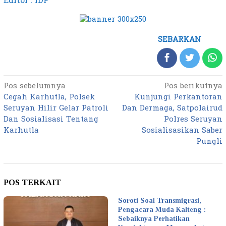
Editor : IDP
SEBARKAN
Pos sebelumnya
Pos berikutnya
Navigasi
Cegah Karhutla, Polsek
Kunjungi Perkantoran
pos
Seruyan Hilir Gelar Patroli
Dan Dermaga, Satpolairud
Dan Sosialisasi Tentang
Polres Seruyan
Karhutla
Sosialisasikan Saber
Pungli
POS TERKAIT
Soroti Soal Transmigrasi,
Pengacara Muda Kalteng :
Sebaiknya Perhatikan