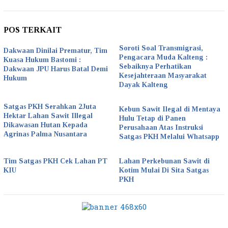
POS TERKAIT
Soroti Soal Transmigrasi,
Dakwaan Dinilai Prematur, Tim
Pengacara Muda Kalteng :
Kuasa Hukum Bastomi :
Sebaiknya Perhatikan
Dakwaan JPU Harus Batal Demi
Kesejahteraan Masyarakat
Hukum
Dayak Kalteng
Satgas PKH Serahkan 2Juta
Kebun Sawit Ilegal di Mentaya
Hektar Lahan Sawit Illegal
Hulu Tetap di Panen
Dikawasan Hutan Kepada
Perusahaan Atas Instruksi
Agrinas Palma Nusantara
Satgas PKH Melalui Whatsapp
Tim Satgas PKH Cek Lahan PT
Lahan Perkebunan Sawit di
KIU
Kotim Mulai Di Sita Satgas
PKH