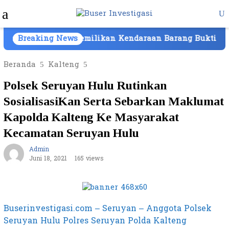
Loncat
Menu
ke
Mobile
konten
i Batam, Kepemilikan Kendaraan Barang Bukti Atas Nam
Breaking News
Beranda
Kalteng
Polsek Seruyan Hulu Rutinkan
SosialisasiKan Serta Sebarkan Maklumat
Kapolda Kalteng Ke Masyarakat
Kecamatan Seruyan Hulu
Admin
Juni 18, 2021
165 views
Buserinvestigasi.com – Seruyan – Anggota Polsek
Seruyan Hulu Polres Seruyan Polda Kalteng