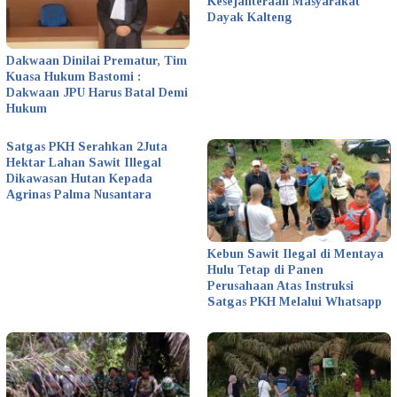
Kesejahteraan Masyarakat
Dayak Kalteng
Dakwaan Dinilai Prematur, Tim
Kuasa Hukum Bastomi :
Dakwaan JPU Harus Batal Demi
Hukum
Satgas PKH Serahkan 2Juta
Hektar Lahan Sawit Illegal
Dikawasan Hutan Kepada
Agrinas Palma Nusantara
Kebun Sawit Ilegal di Mentaya
Hulu Tetap di Panen
Perusahaan Atas Instruksi
Satgas PKH Melalui Whatsapp