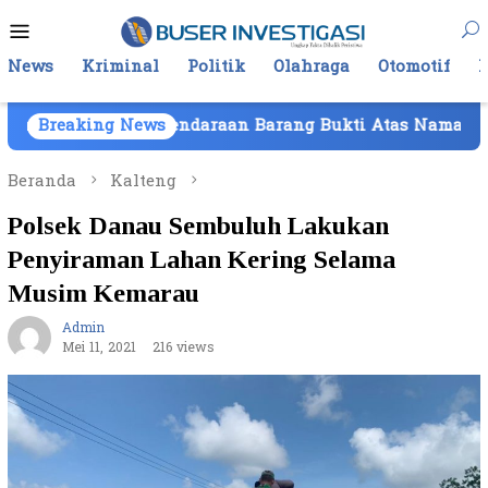
Loncat
Menu
ke
Mobile
konten
News
Kriminal
Politik
Olahraga
Otomotif
n Kendaraan Barang Bukti Atas Nama PT Mitra Usaha Pr
Breaking News
Beranda
Kalteng
Polsek Danau Sembuluh Lakukan
Penyiraman Lahan Kering Selama
Musim Kemarau
Admin
Mei 11, 2021
216 views