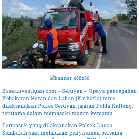
Buserinvestigasi.com – Seruyan – Upaya pencegahan
Kebakaran Hutan dan Lahan (Karhutla) terus
dilaksanakan Polres Seruyan, jajaran Polda Kalteng,
terutama dalam memasuki musim kemarau.
Termasuk yang dilaksanakan Polsek Danau
Sembuluh saat melalukan penyiraman bersama