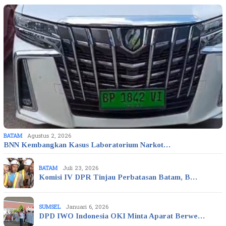
BATAM
Agustus 2, 2026
BNN Kembangkan Kasus Laboratorium Narkot…
BATAM
Juli 23, 2026
Komisi IV DPR Tinjau Perbatasan Batam, B…
SUMSEL
Januari 6, 2026
DPD IWO Indonesia OKI Minta Aparat Berwe…