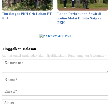
Tim Satgas PKH Cek Lahan PT
Lahan Perkebunan Sawit di
KIU
Kotim Mulai Di Sita Satgas
PKH
Tinggalkan Balasan
Alamat email Anda tidak akan dipublikasikan.
Ruas yang wajib ditandai
*