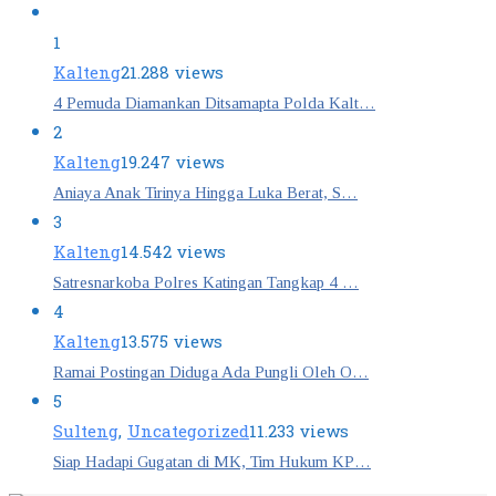
1
Kalteng
21.288 views
4 Pemuda Diamankan Ditsamapta Polda Kalt…
2
Kalteng
19.247 views
Aniaya Anak Tirinya Hingga Luka Berat, S…
3
Kalteng
14.542 views
Satresnarkoba Polres Katingan Tangkap 4 …
4
Kalteng
13.575 views
Ramai Postingan Diduga Ada Pungli Oleh O…
5
Sulteng
,
Uncategorized
11.233 views
Siap Hadapi Gugatan di MK, Tim Hukum KP…