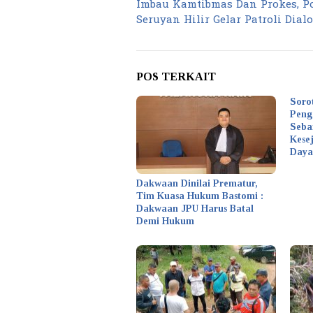
Imbau Kamtibmas Dan Prokes, P
pos
Seruyan Hilir Gelar Patroli Dialo
POS TERKAIT
Soro
Peng
Seba
Kese
Daya
Dakwaan Dinilai Prematur,
Tim Kuasa Hukum Bastomi :
Dakwaan JPU Harus Batal
Demi Hukum