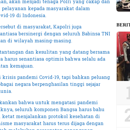
han, akan menjadi tenaga Polri yang cakap dan
n pelayanan kepada masyarakat dalam
id-19 di Indonesia.
BERI
rsebut di masyarakat, Kapolri juga
ntiasa bersinergi dengan seluruh Babinsa TNI
tan di wilayah masing-masing.
r tantangan dan kesulitan yang datang bersama
a harus senantiasa optimis bahwa selalu ada
tan kemajuan.
i krisis pandemi Covid-19, tapi bahkan peluang
bagai negara berpenghasilan tinggi sejajar
unia.
nekankan bahwa untuk mengatasi pandemi
aknya, seluruh komponen Bangsa harus bahu
ketat menjalankan protokol kesehatan di
sme masyarakat harus terus dijaga dengan