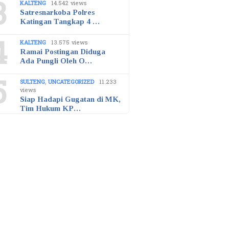
3
KALTENG
14.542 views
Satresnarkoba Polres
Katingan Tangkap 4 …
4
KALTENG
13.575 views
Ramai Postingan Diduga
Ada Pungli Oleh O…
5
SULTENG
,
UNCATEGORIZED
11.233
views
Siap Hadapi Gugatan di MK,
Tim Hukum KP…