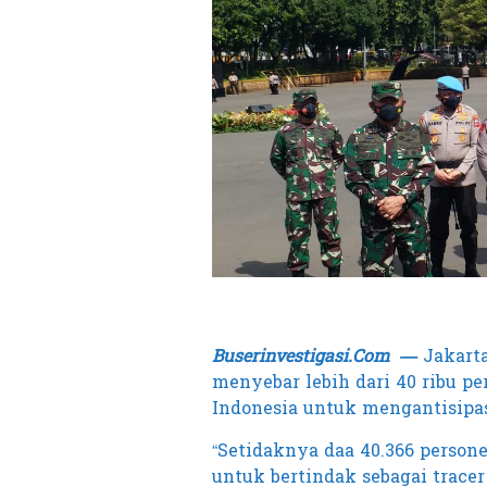
Buserinvestigasi.Com —
Jakarta
menyebar lebih dari 40 ribu p
Indonesia untuk mengantisipas
“Setidaknya daa 40.366 perso
untuk bertindak sebagai tracer