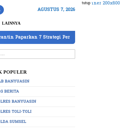
tutup
n
AGUSTUS 7, 2026
LAINNYA
egi Perkuat Pengawasan
DPD IWO Indonesia OKI Mi
:
K POPULER
AB BANYUASIN
G BERITA
OLRES BANYUASIN
LRES TOLI-TOLI
OLDA SUMSEL