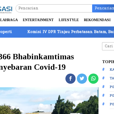
Pencaria
LAHRAGA
ENTERTAINMENT
LIFESTYLE
REKOMENDASI
DPR Tinjau Perbatasan Batam, Barantin Paparkan 7 Strat
Cari
untuk
.366 Bhabinkamtimas
TOPI
enyebaran Covid-19
K
TA
P
PO
P