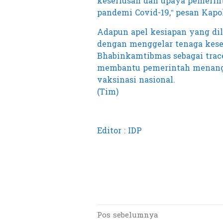
keseriusan dan upaya pemeri
pandemi Covid-19,” pesan Kapol
Adapun apel kesiapan yang dil
dengan menggelar tenaga kese
Bhabinkamtibmas sebagai trac
membantu pemerintah menang
vaksinasi nasional.
(Tim)
Editor : IDP
Pos sebelumnya
Navigasi