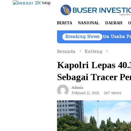
Loncat
tutup
ke
konten
BERITA
NASIONAL
DAERAH
O
ti Atas Nama PT Mitra Usaha Properti
Breaking News
Komisi IV 
Beranda
Kalteng
Kapolri Lepas 40
Sebagai Tracer P
Admin
Februari 11, 2021
267 views