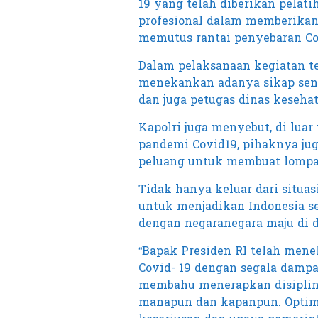
19 yang telah diberikan pelati
profesional dalam memberika
memutus rantai penyebaran Cov
Dalam pelaksanaan kegiatan te
menekankan adanya sikap sena
dan juga petugas dinas keseha
Kapolri juga menyebut, di lua
pandemi Covid19, pihaknya jug
peluang untuk membuat lompa
Tidak hanya keluar dari situas
untuk menjadikan Indonesia se
dengan negaranegara maju di d
“Bapak Presiden RI telah me
Covid- 19 dengan segala damp
membahu menerapkan disiplin 
manapun dan kapanpun. Optimi