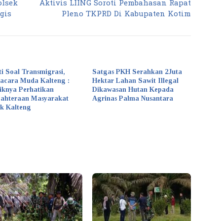
olsek
Aktivis LIING Soroti Pembahasan Rapat
gis
Pleno TKPRD Di Kabupaten Kotim
ti Soal Transmigrasi,
Satgas PKH Serahkan 2Juta
acara Muda Kalteng :
Hektar Lahan Sawit Illegal
iknya Perhatikan
Dikawasan Hutan Kepada
jahteraan Masyarakat
Agrinas Palma Nusantara
k Kalteng