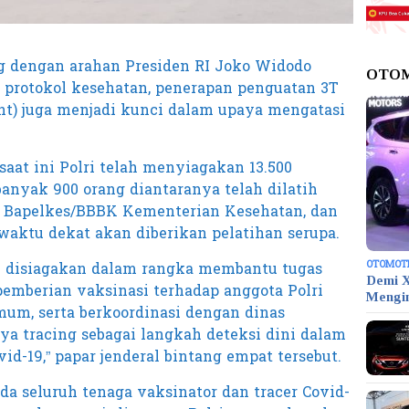
ing dengan arahan Presiden RI Joko Widodo
OTO
n protokol kesehatan, penerapan penguatan 3T
ent) juga menjadi kunci dalam upaya mengatasi
saat ini Polri telah menyiagakan 13.500
banyak 900 orang diantaranya telah dilatih
h Bapelkes/BBBK Kementerian Kesehatan, dan
 waktu dekat akan diberikan pelatihan serupa.
OTOMOT
ini disiagakan dalam rangka membantu tugas
Demi X
emberian vaksinasi terhadap anggota Polri
Mengi
m, serta berkoordinasi dengan dinas
a tracing sebagai langkah deteksi dini dalam
d-19,” papar jenderal bintang empat tersebut.
ada seluruh tenaga vaksinator dan tracer Covid-