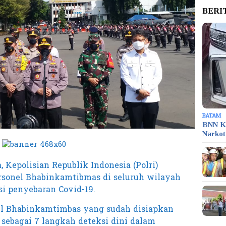
BERI
BATAM
BNN K
Narko
, Kepolisian Republik Indonesia (Polri)
ersonel Bhabinkamtibmas di seluruh wilayah
i penyebaran Covid-19.
nel Bhabinkamtimbas yang sudah disiapkan
 sebagai 7 langkah deteksi dini dalam