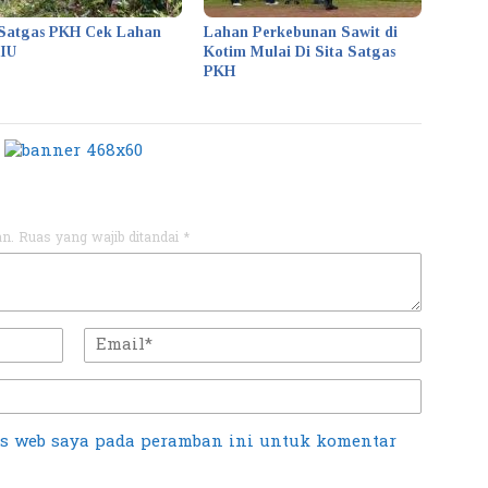
Satgas PKH Cek Lahan
Lahan Perkebunan Sawit di
KIU
Kotim Mulai Di Sita Satgas
PKH
an.
Ruas yang wajib ditandai
*
us web saya pada peramban ini untuk komentar