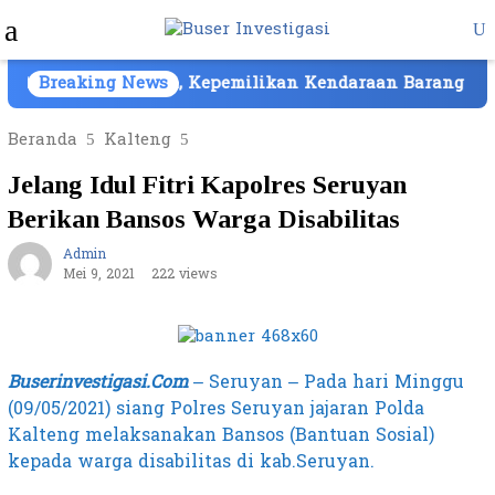
Loncat
Menu
ke
Mobile
konten
Cair di Batam, Kepemilikan Kendaraan Barang Bukti At
Breaking News
Beranda
Kalteng
Jelang Idul Fitri Kapolres Seruyan
Berikan Bansos Warga Disabilitas
Admin
Mei 9, 2021
222 views
Buserinvestigasi.Com
– Seruyan – Pada hari Minggu
(09/05/2021) siang Polres Seruyan jajaran Polda
Kalteng melaksanakan Bansos (Bantuan Sosial)
kepada warga disabilitas di kab.Seruyan.