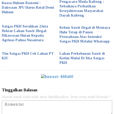
Pengacara Muda Kalteng :
Kuasa Hukum Bastomi :
Sebaiknya Perhatikan
Dakwaan JPU Harus Batal Demi
Kesejahteraan Masyarakat
Hukum
Dayak Kalteng
Satgas PKH Serahkan 2Juta
Kebun Sawit Ilegal di Mentaya
Hektar Lahan Sawit Illegal
Hulu Tetap di Panen
Dikawasan Hutan Kepada
Perusahaan Atas Instruksi
Agrinas Palma Nusantara
Satgas PKH Melalui Whatsapp
Tim Satgas PKH Cek Lahan PT
Lahan Perkebunan Sawit di
KIU
Kotim Mulai Di Sita Satgas
PKH
Tinggalkan Balasan
Alamat email Anda tidak akan dipublikasikan.
Ruas yang wajib ditandai
*