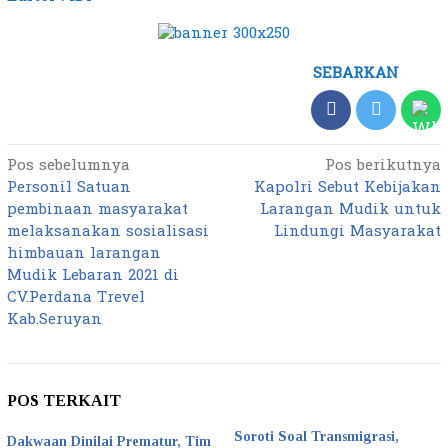
SEBARKAN
Pos sebelumnya
Pos berikutnya
Navigasi
Personil Satuan
Kapolri Sebut Kebijakan
pos
pembinaan masyarakat
Larangan Mudik untuk
melaksanakan sosialisasi
Lindungi Masyarakat
himbauan larangan
Mudik Lebaran 2021 di
CV.Perdana Trevel
Kab.Seruyan
POS TERKAIT
Soroti Soal Transmigrasi,
Dakwaan Dinilai Prematur, Tim