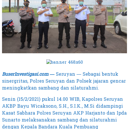
BuserInvestigasi.com —
Seruyan — Sebagai bentuk
sinergritas, Polres Seruyan dan Polsek jajaran gencar
meningkatkan sambang dan silaturahmi.
Senin (15/2/2021) pukul 14.00 WIB, Kapolres Seruyan
AKBP Bayu Wicaksono, S.H., S.I.K., M.Si didampingi
Kasat Sabhara Polres Seruyan AKP Harjanto dan Ipda
Sunarto melaksanakan sambang dan silaturahmi
dengan Kepala Bandara Kuala Pembuang