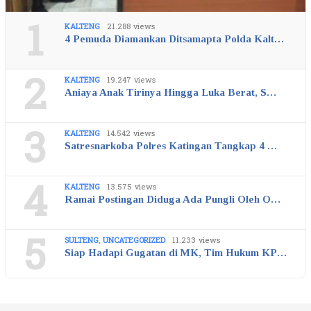
1
KALTENG
21.288 views
4 Pemuda Diamankan Ditsamapta Polda Kalt…
2
KALTENG
19.247 views
Aniaya Anak Tirinya Hingga Luka Berat, S…
3
KALTENG
14.542 views
Satresnarkoba Polres Katingan Tangkap 4 …
4
KALTENG
13.575 views
Ramai Postingan Diduga Ada Pungli Oleh O…
5
SULTENG
,
UNCATEGORIZED
11.233 views
Siap Hadapi Gugatan di MK, Tim Hukum KP…