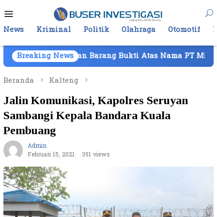
Loncat
Menu
ke
Mobile
konten
News
Kriminal
Politik
Olahraga
Otomotif
raan Barang Bukti Atas Nama PT Mitra Usaha Properti
Breaking News
Beranda
Kalteng
Jalin Komunikasi, Kapolres Seruyan
Sambangi Kepala Bandara Kuala
Pembuang
Admin
Februari 15, 2021
351 views