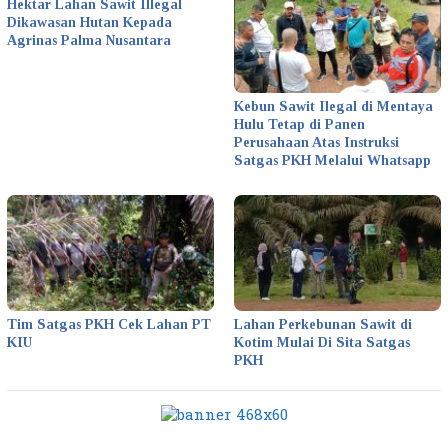
Hektar Lahan Sawit Illegal
Dikawasan Hutan Kepada
Agrinas Palma Nusantara
Kebun Sawit Ilegal di Mentaya
Hulu Tetap di Panen
Perusahaan Atas Instruksi
Satgas PKH Melalui Whatsapp
Tim Satgas PKH Cek Lahan PT
Lahan Perkebunan Sawit di
KIU
Kotim Mulai Di Sita Satgas
PKH