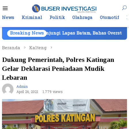
Loncat
Menu
ke
Mobile
konten
News
Kriminal
Politik
Olahraga
Otomotif
Kunjungi Lapas Batam, Bahas Overstaying dan KUHP Ba
Breaking News
Beranda
Kalteng
Dukung Pemerintah, Polres Katingan
Gelar Deklarasi Peniadaan Mudik
Lebaran
Admin
April 26, 2021
1.779 views