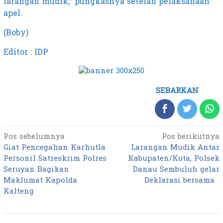
larangan mudik,” pungkasnya setelah pelaksanaan
apel.
(Boby)
Editor : IDP
SEBARKAN
Pos sebelumnya
Pos berikutnya
Navigasi
Giat Pencegahan Karhutla
Larangan Mudik Antar
pos
Personil Satreskrim Polres
Kabupaten/Kota, Polsek
Seruyan Bagikan
Danau Sembuluh gelar
Maklumat Kapolda
Deklarasi bersama
Kalteng