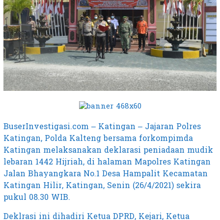
BuserInvestigasi.com – Katingan – Jajaran Polres
Katingan, Polda Kalteng bersama forkompimda
Katingan melaksanakan deklarasi peniadaan mudik
lebaran 1442 Hijriah, di halaman Mapolres Katingan
Jalan Bhayangkara No.1 Desa Hampalit Kecamatan
Katingan Hilir, Katingan, Senin (26/4/2021) sekira
pukul 08.30 WIB.
Deklrasi ini dihadiri Ketua DPRD, Kejari, Ketua