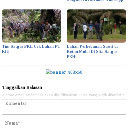
Tim Satgas PKH Cek Lahan PT
Lahan Perkebunan Sawit di
KIU
Kotim Mulai Di Sita Satgas
PKH
Tinggalkan Balasan
Alamat email Anda tidak akan dipublikasikan.
Ruas yang wajib ditandai
*