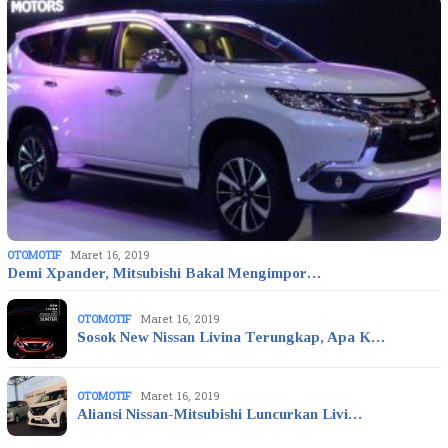
OTOMOTIF
Maret 16, 2019
Demi Xpander, Mitsubishi Bakal Mengimpor…
OTOMOTIF
Maret 16, 2019
Sosok New Nissan Livina Terungkap, Apa K…
OTOMOTIF
Maret 16, 2019
Aliansi Nissan-Mitsubishi Luncurkan Livi…