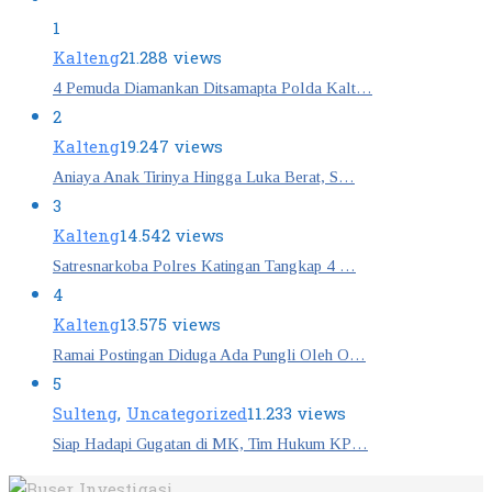
1
Kalteng
21.288 views
4 Pemuda Diamankan Ditsamapta Polda Kalt…
2
Kalteng
19.247 views
Aniaya Anak Tirinya Hingga Luka Berat, S…
3
Kalteng
14.542 views
Satresnarkoba Polres Katingan Tangkap 4 …
4
Kalteng
13.575 views
Ramai Postingan Diduga Ada Pungli Oleh O…
5
Sulteng
,
Uncategorized
11.233 views
Siap Hadapi Gugatan di MK, Tim Hukum KP…