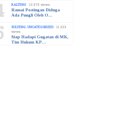
4
KALTENG
13.575 views
Ramai Postingan Diduga
Ada Pungli Oleh O…
5
SULTENG
,
UNCATEGORIZED
11.233
views
Siap Hadapi Gugatan di MK,
Tim Hukum KP…