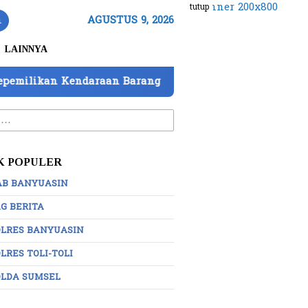
tutup
n
AGUSTUS 9, 2026
LAINNYA
 Kendaraan Barang Bukti Atas Nama PT Mitra Usaha Pro
:
K POPULER
AB BANYUASIN
G BERITA
OLRES BANYUASIN
LRES TOLI-TOLI
OLDA SUMSEL