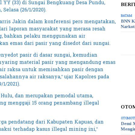
al YY (33) di Sungai Bengkuang Desa Pundu,
BERI
Selasa (26/1/2020).
BATAM
rris Jakin dalam konferensi pers mengatakan,
BNN K
Narko
ari laporan masyarakat yang merasa resah
ng, bahkan pelaku menggunakan air
n emas dari pasir yang disedot dari sungai.
nyedot pasir di dasar sungai, kemudian
nyaring material pasir yang mengandung emas
air raksa untuk memisahkan pasir dengan
alahannya air raksanya,” ujar Kapolres pada
/1/2021).
 Hulu, dan merupakan pemodal utama,
ang menggaji 15 orang penambang illegal
OTO
OTOMOT
arga pendatang dari Kabupaten Kapuas, dan
Demi X
ksi terhadap kasus illegal mining ini,”
Mengi