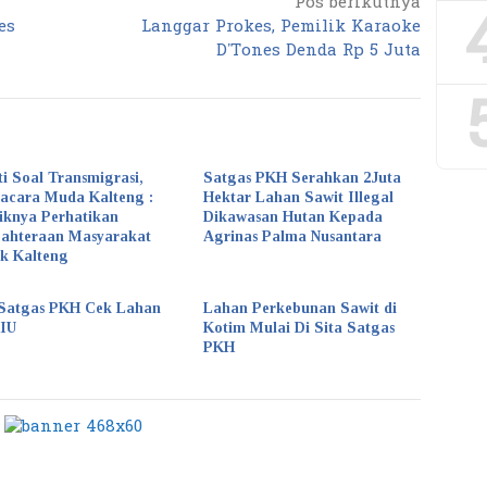
Pos berikutnya
es
Langgar Prokes, Pemilik Karaoke
D’Tones Denda Rp 5 Juta
ti Soal Transmigrasi,
Satgas PKH Serahkan 2Juta
acara Muda Kalteng :
Hektar Lahan Sawit Illegal
iknya Perhatikan
Dikawasan Hutan Kepada
jahteraan Masyarakat
Agrinas Palma Nusantara
k Kalteng
Satgas PKH Cek Lahan
Lahan Perkebunan Sawit di
KIU
Kotim Mulai Di Sita Satgas
PKH