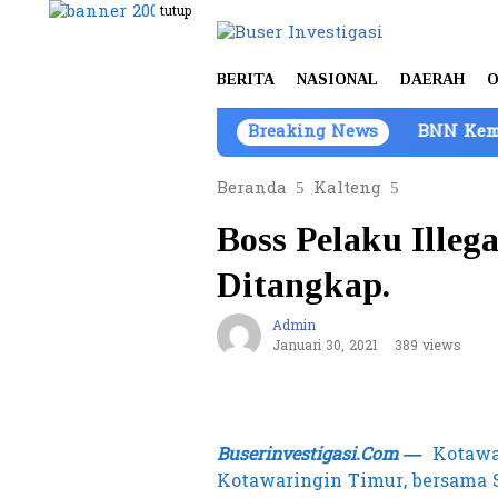
Loncat
tutup
ke
konten
BERITA
NASIONAL
DAERAH
O
Breaking News
BNN Kembangkan Ka
Beranda
Kalteng
Boss Pelaku Illeg
Ditangkap.
Admin
Januari 30, 2021
389 views
Buserinvestigasi.Com —
Kotawar
Kotawaringin Timur, bersama 