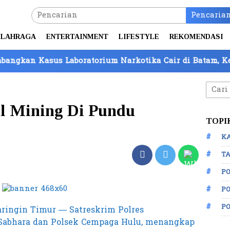
Pencaria
LAHRAGA
ENTERTAINMENT
LIFESTYLE
REKOMENDASI
sus Laboratorium Narkotika Cair di Batam, Kepemilikan
Cari
untuk
al Mining Di Pundu
TOPI
K
TA
P
PO
P
ingin Timur — Satreskrim Polres
Sabhara dan Polsek Cempaga Hulu, menangkap