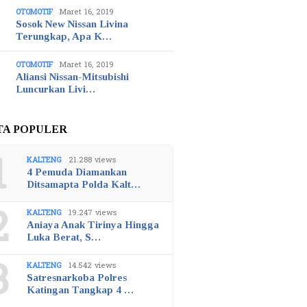
OTOMOTIF
Maret 16, 2019
Sosok New Nissan Livina
Terungkap, Apa K…
OTOMOTIF
Maret 16, 2019
Aliansi Nissan-Mitsubishi
Luncurkan Livi…
TA POPULER
1
KALTENG
21.288 views
4 Pemuda Diamankan
Ditsamapta Polda Kalt…
2
KALTENG
19.247 views
Aniaya Anak Tirinya Hingga
Luka Berat, S…
3
KALTENG
14.542 views
Satresnarkoba Polres
Katingan Tangkap 4 …