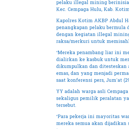
pelaku illegal mining berinisi
Kec. Cempaga Hulu, Kab. Kotim, 
Kapolres Kotim AKBP Abdul Ha
penangkapan pelaku bermula d
dengan kegiatan illegal mini
raksa/merkuri untuk memisahka
“Mereka penambang liar ini me
dialirkan ke kasbuk untuk me
dikumpulkan dan ditesteskan 
emas, dan yang menjadi permas
saat konferensi pers, Jum’at (29
YY adalah warga asli Cempaga
sekaligus pemilik peralatan y
tersebut.
“Para pekerja ini mayoritas w
mereka semua akan dijadikan sa