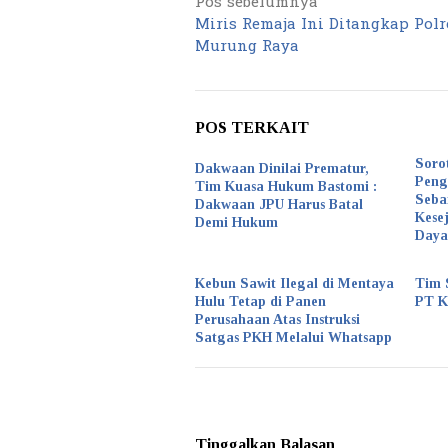
Pos sebelumnya
Navigasi
Miris Remaja Ini Ditangkap Polr
pos
Murung Raya
POS TERKAIT
Soro
Dakwaan Dinilai Prematur,
Peng
Tim Kuasa Hukum Bastomi :
Seba
Dakwaan JPU Harus Batal
Kese
Demi Hukum
Daya
Kebun Sawit Ilegal di Mentaya
Tim 
Hulu Tetap di Panen
PT 
Perusahaan Atas Instruksi
Satgas PKH Melalui Whatsapp
Tinggalkan Balasan