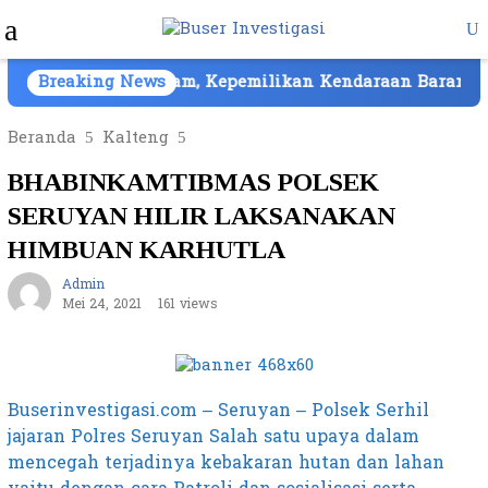
Loncat
Menu
ke
Mobile
konten
 Cair di Batam, Kepemilikan Kendaraan Barang Bukti A
Breaking News
Beranda
Kalteng
BHABINKAMTIBMAS POLSEK
SERUYAN HILIR LAKSANAKAN
HIMBUAN KARHUTLA
Admin
Mei 24, 2021
161 views
Buserinvestigasi.com – Seruyan – Polsek Serhil
jajaran Polres Seruyan Salah satu upaya dalam
mencegah terjadinya kebakaran hutan dan lahan