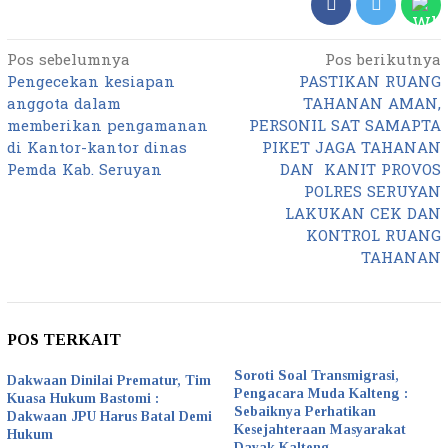
Pos sebelumnya
Pos berikutnya
Navigasi
Pengecekan kesiapan
PASTIKAN RUANG
pos
anggota dalam
TAHANAN AMAN,
memberikan pengamanan
PERSONIL SAT SAMAPTA
di Kantor-kantor dinas
PIKET JAGA TAHANAN
Pemda Kab. Seruyan
DAN KANIT PROVOS
POLRES SERUYAN
LAKUKAN CEK DAN
KONTROL RUANG
TAHANAN
POS TERKAIT
Soroti Soal Transmigrasi,
Dakwaan Dinilai Prematur, Tim
Pengacara Muda Kalteng :
Kuasa Hukum Bastomi :
Sebaiknya Perhatikan
Dakwaan JPU Harus Batal Demi
Kesejahteraan Masyarakat
Hukum
Dayak Kalteng