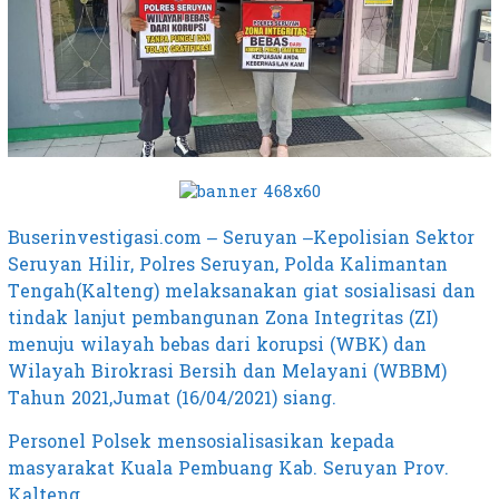
Buserinvestigasi.com – Seruyan –Kepolisian Sektor
Seruyan Hilir, Polres Seruyan, Polda Kalimantan
Tengah(Kalteng) melaksanakan giat sosialisasi dan
tindak lanjut pembangunan Zona Integritas (ZI)
menuju wilayah bebas dari korupsi (WBK) dan
Wilayah Birokrasi Bersih dan Melayani (WBBM)
Tahun 2021,Jumat (16/04/2021) siang.
Personel Polsek mensosialisasikan kepada
masyarakat Kuala Pembuang Kab. Seruyan Prov.
Kalteng