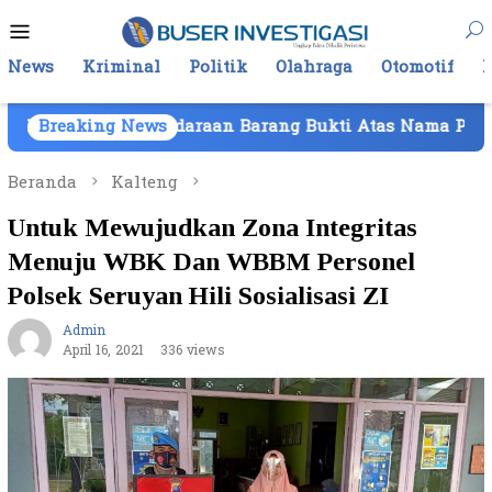
Loncat
Menu
ke
Mobile
konten
News
Kriminal
Politik
Olahraga
Otomotif
endaraan Barang Bukti Atas Nama PT Mitra Usaha Prope
Breaking News
Beranda
Kalteng
Untuk Mewujudkan Zona Integritas
Menuju WBK Dan WBBM Personel
Polsek Seruyan Hili Sosialisasi ZI
Admin
April 16, 2021
336 views