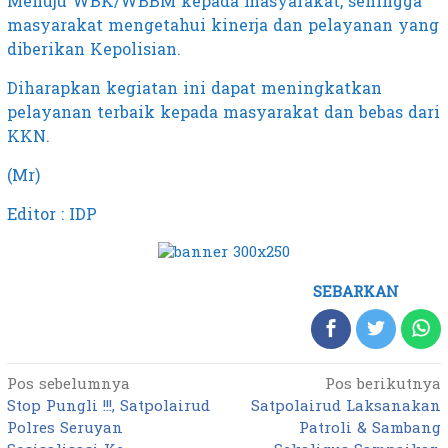
Menuju WBK/WBBM kepada masyarakat, sehingga
masyarakat mengetahui kinerja dan pelayanan yang
diberikan Kepolisian.
Diharapkan kegiatan ini dapat meningkatkan
pelayanan terbaik kepada masyarakat dan bebas dari
KKN.
(Mr)
Editor : IDP
SEBARKAN
Pos sebelumnya
Pos berikutnya
Navigasi
Stop Pungli !!!, Satpolairud
Satpolairud Laksanakan
pos
Polres Seruyan
Patroli & Sambang