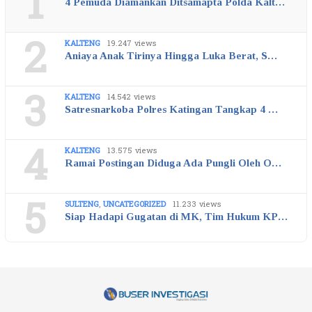
1
4 Pemuda Diamankan Ditsamapta Polda Kalt…
2
KALTENG
19.247 views
Aniaya Anak Tirinya Hingga Luka Berat, S…
3
KALTENG
14.542 views
Satresnarkoba Polres Katingan Tangkap 4 …
4
KALTENG
13.575 views
Ramai Postingan Diduga Ada Pungli Oleh O…
5
SULTENG
,
UNCATEGORIZED
11.233 views
Siap Hadapi Gugatan di MK, Tim Hukum KP…