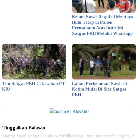
Kebun Sawit Ilegal di Mentaya
Hulu Tetap di Panen
Perusahaan Atas Instruksi
Satgas PKH Melalui Whatsapp
Tim Satgas PKH Cek Lahan PT
Lahan Perkebunan Sawit di
KIU
Kotim Mulai Di Sita Satgas
PKH
Tinggalkan Balasan
Alamat email Anda tidak akan dipublikasikan.
Ruas yang wajib ditandai
*