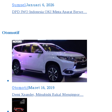
Sumsel
Januari 6, 2026
DPD IWO Indonesia OKI Minta Aparat Berwe…
Otomotif
Otomotif
Maret 16, 2019
Demi Xpander, Mitsubishi Bakal Mengimpor…