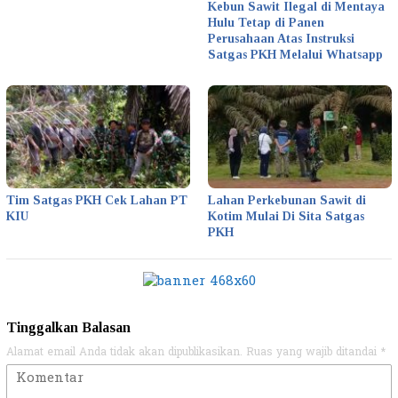
Kebun Sawit Ilegal di Mentaya
Hulu Tetap di Panen
Perusahaan Atas Instruksi
Satgas PKH Melalui Whatsapp
Tim Satgas PKH Cek Lahan PT
Lahan Perkebunan Sawit di
KIU
Kotim Mulai Di Sita Satgas
PKH
Tinggalkan Balasan
Alamat email Anda tidak akan dipublikasikan.
Ruas yang wajib ditandai
*