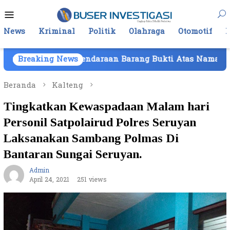
Loncat
Menu
ke
Mobile
konten
News
Kriminal
Politik
Olahraga
Otomotif
kan Kendaraan Barang Bukti Atas Nama PT Mitra Usaha P
Breaking News
Beranda
Kalteng
Tingkatkan Kewaspadaan Malam hari
Personil Satpolairud Polres Seruyan
Laksanakan Sambang Polmas Di
Bantaran Sungai Seruyan.
Admin
April 24, 2021
251 views