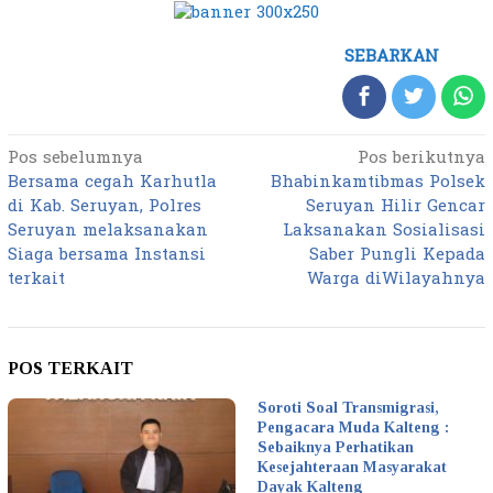
SEBARKAN
Pos sebelumnya
Pos berikutnya
Navigasi
Bersama cegah Karhutla
Bhabinkamtibmas Polsek
pos
di Kab. Seruyan, Polres
Seruyan Hilir Gencar
Seruyan melaksanakan
Laksanakan Sosialisasi
Siaga bersama Instansi
Saber Pungli Kepada
terkait
Warga diWilayahnya
POS TERKAIT
Soroti Soal Transmigrasi,
Pengacara Muda Kalteng :
Sebaiknya Perhatikan
Kesejahteraan Masyarakat
Dayak Kalteng