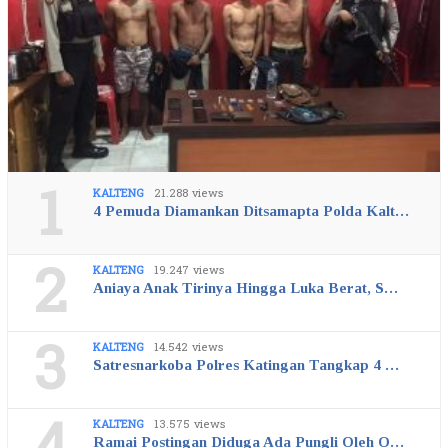
1
KALTENG
21.288 views
4 Pemuda Diamankan Ditsamapta Polda Kalt…
2
KALTENG
19.247 views
Aniaya Anak Tirinya Hingga Luka Berat, S…
3
KALTENG
14.542 views
Satresnarkoba Polres Katingan Tangkap 4 …
4
KALTENG
13.575 views
Ramai Postingan Diduga Ada Pungli Oleh O…