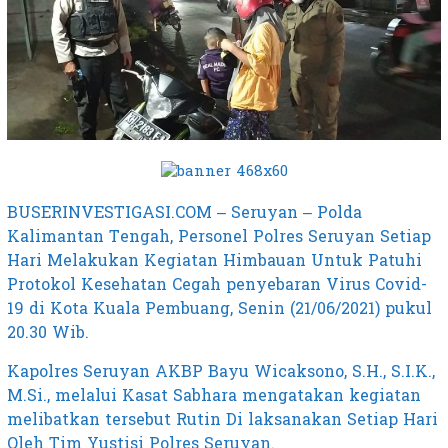
BUSERINVESTIGASI.COM – Seruyan – Polda
Kalimantan Tengah, Personel Polres Seruyan Setiap
Hari Melakukan Kegiatan Himbauan Untuk Patuhi
Protokol Kesehatan Cegah penyebaran Virus Covid-
19 di Kota Kuala Pembuang, Senin (21/06/2021) pukul
20.30 Wib.
Kapolres Seruyan AKBP Bayu Wicaksono, S.H., S.I.K.,
M.Si., melalui Kasat Sabhara mengatakan kegiatan
melibatkan tersebut Rutin Di laksanakan Setiap Hari
Oleh Tim Yustisi Polres Seruyan.