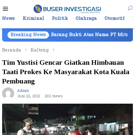
Loncat
Menu
ke
Mobile
konten
News
Kriminal
Politik
Olahraga
Otomotif
aan Barang Bukti Atas Nama PT Mitra Usaha Properti
Breaking News
Beranda
Kalteng
Tim Yustisi Gencar Giatkan Himbauan
Taati Prokes Ke Masyarakat Kota Kuala
Pembuang
Admin
Juni 22, 2021
202 views