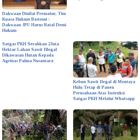
Dakwaan Dinilai Prematur, Tim
Kuasa Hukum Bastomi :
Dakwaan JPU Harus Batal Demi
Hukum
Satgas PKH Serahkan 2Juta
Hektar Lahan Sawit Illegal
Dikawasan Hutan Kepada
Agrinas Palma Nusantara
Kebun Sawit Ilegal di Mentaya
Hulu Tetap di Panen
Perusahaan Atas Instruksi
Satgas PKH Melalui Whatsapp