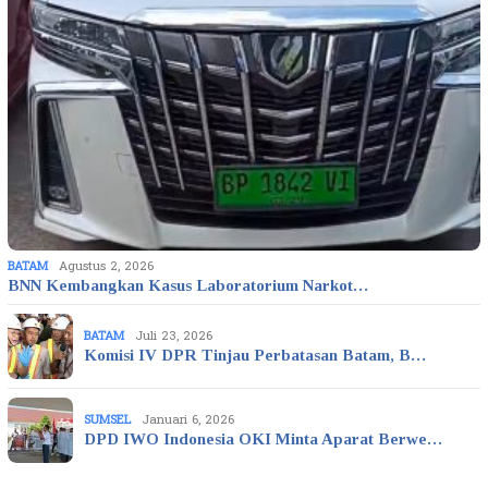
BATAM
Agustus 2, 2026
BNN Kembangkan Kasus Laboratorium Narkot…
BATAM
Juli 23, 2026
Komisi IV DPR Tinjau Perbatasan Batam, B…
SUMSEL
Januari 6, 2026
DPD IWO Indonesia OKI Minta Aparat Berwe…