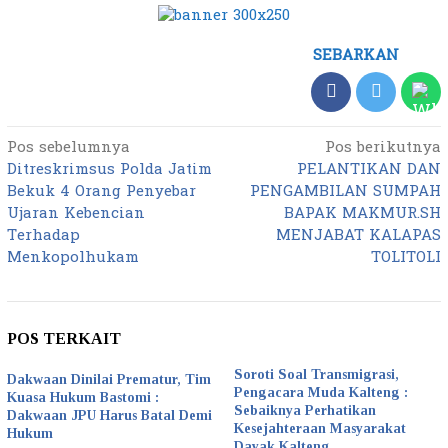
SEBARKAN
Pos sebelumnya
Pos berikutnya
Navigasi
Ditreskrimsus Polda Jatim
PELANTIKAN DAN
pos
Bekuk 4 Orang Penyebar
PENGAMBILAN SUMPAH
Ujaran Kebencian
BAPAK MAKMUR.SH
Terhadap
MENJABAT KALAPAS
Menkopolhukam
TOLITOLI
POS TERKAIT
Soroti Soal Transmigrasi,
Dakwaan Dinilai Prematur, Tim
Pengacara Muda Kalteng :
Kuasa Hukum Bastomi :
Sebaiknya Perhatikan
Dakwaan JPU Harus Batal Demi
Kesejahteraan Masyarakat
Hukum
Dayak Kalteng