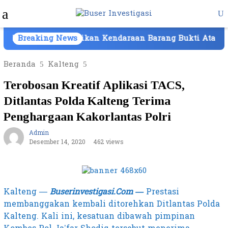
Loncat
Menu
ke
Mobile
konten
atam, Kepemilikan Kendaraan Barang Bukti Atas Nama PT
Breaking News
Beranda
Kalteng
Terobosan Kreatif Aplikasi TACS,
Ditlantas Polda Kalteng Terima
Penghargaan Kakorlantas Polri
Admin
Desember 14, 2020
462 views
Kalteng —
Buserinvestigasi.Com —
Prestasi
membanggakan kembali ditorehkan Ditlantas Polda
Kalteng. Kali ini, kesatuan dibawah pimpinan