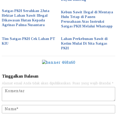
Satgas PKH Serahkan 2Juta
Kebun Sawit Ilegal di Mentaya
Hektar Lahan Sawit Illegal
Hulu Tetap di Panen
Dikawasan Hutan Kepada
Perusahaan Atas Instruksi
Agrinas Palma Nusantara
Satgas PKH Melalui Whatsapp
Tim Satgas PKH Cek Lahan PT
Lahan Perkebunan Sawit di
KIU
Kotim Mulai Di Sita Satgas
PKH
Tinggalkan Balasan
Alamat email Anda tidak akan dipublikasikan.
Ruas yang wajib ditandai
*