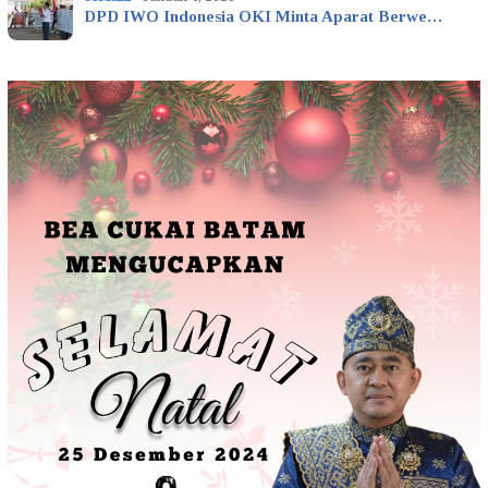
DPD IWO Indonesia OKI Minta Aparat Berwe…