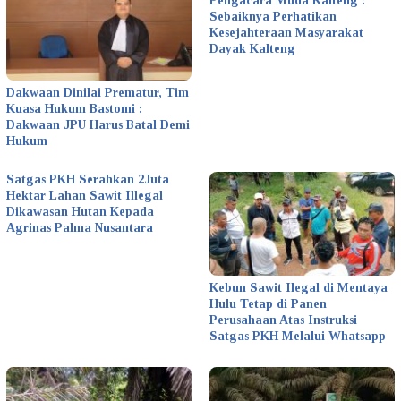
Pengacara Muda Kalteng :
Sebaiknya Perhatikan
Kesejahteraan Masyarakat
Dayak Kalteng
Dakwaan Dinilai Prematur, Tim
Kuasa Hukum Bastomi :
Dakwaan JPU Harus Batal Demi
Hukum
Satgas PKH Serahkan 2Juta
Hektar Lahan Sawit Illegal
Dikawasan Hutan Kepada
Agrinas Palma Nusantara
Kebun Sawit Ilegal di Mentaya
Hulu Tetap di Panen
Perusahaan Atas Instruksi
Satgas PKH Melalui Whatsapp