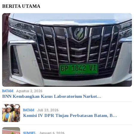
BERITA UTAMA
BATAM
Agustus 2, 2026
BNN Kembangkan Kasus Laboratorium Narkot…
BATAM
Juli 23, 2026
Komisi IV DPR Tinjau Perbatasan Batam, B…
SUMSEL
Januari 6, 2026