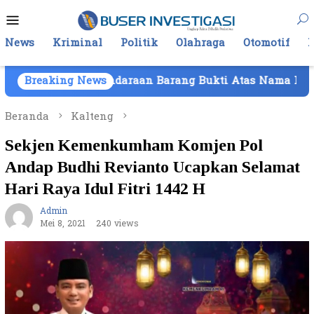
Loncat
Menu
ke
Mobile
konten
News
Kriminal
Politik
Olahraga
Otomotif
Kendaraan Barang Bukti Atas Nama PT Mitra Usaha Prop
Breaking News
Beranda
Kalteng
Sekjen Kemenkumham Komjen Pol
Andap Budhi Revianto Ucapkan Selamat
Hari Raya Idul Fitri 1442 H
Admin
Mei 8, 2021
240 views