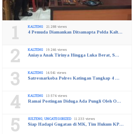
1
KALTENG
21.288 views
4 Pemuda Diamankan Ditsamapta Polda Kalt…
2
KALTENG
19.246 views
Aniaya Anak Tirinya Hingga Luka Berat, S…
3
KALTENG
14.541 views
Satresnarkoba Polres Katingan Tangkap 4 …
4
KALTENG
13.574 views
Ramai Postingan Diduga Ada Pungli Oleh O…
5
SULTENG
,
UNCATEGORIZED
11.233 views
Siap Hadapi Gugatan di MK, Tim Hukum KP…