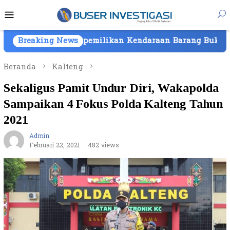
Loncat
Menu
ke
Mobile
konten
 Kepemilikan Kendaraan Barang Bukti Atas Nama PT Mitr
Breaking News
Beranda
Kalteng
Sekaligus Pamit Undur Diri, Wakapolda
Sampaikan 4 Fokus Polda Kalteng Tahun
2021
Admin
Februari 22, 2021
482 views