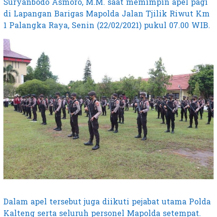
Suryanbodo Asmoro, M.M. saat memimpin apel pagi
di Lapangan Barigas Mapolda Jalan Tjilik Riwut Km
1 Palangka Raya, Senin (22/02/2021) pukul 07.00 WIB.
Dalam apel tersebut juga diikuti pejabat utama Polda
Kalteng serta seluruh personel Mapolda setempat.