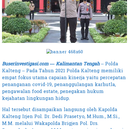
Buserinvestigasi.com — Kalimantan
Tengah
– Polda
Kalteng – Pada Tahun 2021 Polda Kalteng memiliki
empat fokus utama capaian kinerja yaitu percepatan
penanganan covid-19, penanggulangan karhutla,
pengawalan food estate, penegakan hukum
kejahatan lingkungan hidup.
Hal tersebut disampaikan langsung oleh Kapolda
Kalteng Irjen Pol. Dr. Dedi Prasetyo, M.Hum., M.Si.,
M.M. melalui Wakapolda Brigjen Pol. Drs.