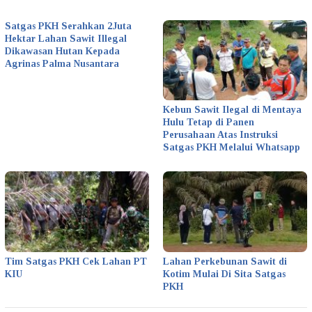
Satgas PKH Serahkan 2Juta
Hektar Lahan Sawit Illegal
Dikawasan Hutan Kepada
Agrinas Palma Nusantara
Kebun Sawit Ilegal di Mentaya
Hulu Tetap di Panen
Perusahaan Atas Instruksi
Satgas PKH Melalui Whatsapp
Tim Satgas PKH Cek Lahan PT
Lahan Perkebunan Sawit di
KIU
Kotim Mulai Di Sita Satgas
PKH