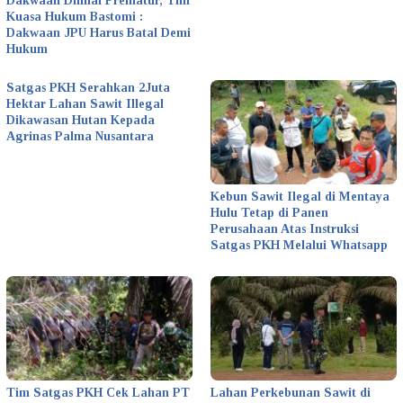
Dakwaan Dinilai Prematur, Tim
Kuasa Hukum Bastomi :
Dakwaan JPU Harus Batal Demi
Hukum
Satgas PKH Serahkan 2Juta
Hektar Lahan Sawit Illegal
Dikawasan Hutan Kepada
Agrinas Palma Nusantara
Kebun Sawit Ilegal di Mentaya
Hulu Tetap di Panen
Perusahaan Atas Instruksi
Satgas PKH Melalui Whatsapp
Tim Satgas PKH Cek Lahan PT
Lahan Perkebunan Sawit di