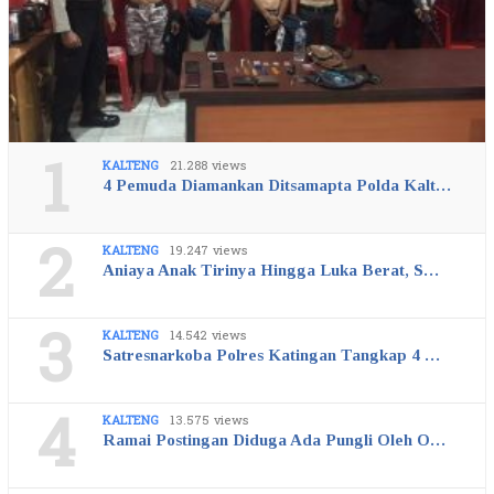
1
KALTENG
21.288 views
4 Pemuda Diamankan Ditsamapta Polda Kalt…
2
KALTENG
19.247 views
Aniaya Anak Tirinya Hingga Luka Berat, S…
3
KALTENG
14.542 views
Satresnarkoba Polres Katingan Tangkap 4 …
4
KALTENG
13.575 views
Ramai Postingan Diduga Ada Pungli Oleh O…