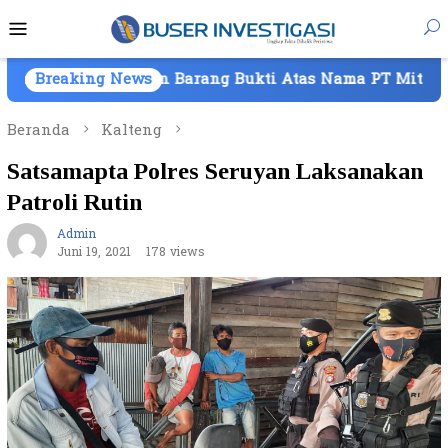
Loncat
Menu
ke
Mobile
konten
araan Barang Bukti Atas Nama PT Mitra Usaha Properti
Breaking News
Beranda
Kalteng
Satsamapta Polres Seruyan Laksanakan
Patroli Rutin
Admin
Juni 19, 2021
178 views