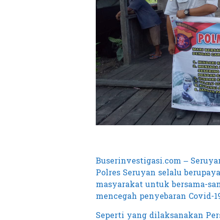
Buserinvestigasi.com – Seruya
Polres Seruyan selalu berupa
masyarakat untuk bersama-sam
mencegah penyebaran Covid-19
Seperti yang dilaksanakan Per