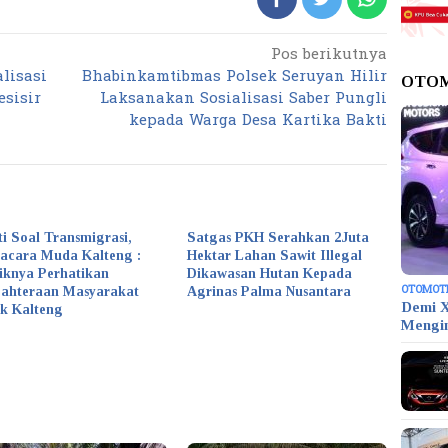
Pos berikutnya
lisasi
Bhabinkamtibmas Polsek Seruyan Hilir
OTO
esisir
Laksanakan Sosialisasi Saber Pungli
kepada Warga Desa Kartika Bakti
ti Soal Transmigrasi,
Satgas PKH Serahkan 2Juta
acara Muda Kalteng :
Hektar Lahan Sawit Illegal
iknya Perhatikan
Dikawasan Hutan Kepada
OTOMOT
jahteraan Masyarakat
Agrinas Palma Nusantara
Demi X
k Kalteng
Mengi