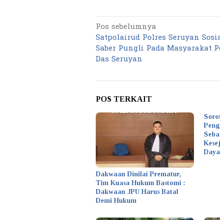
Pos sebelumnya
Navigasi
Satpolairud Polres Seruyan Sosia
pos
Saber Pungli Pada Masyarakat P
Das Seruyan
POS TERKAIT
Soro
Peng
Seba
Kese
Daya
Dakwaan Dinilai Prematur,
Tim Kuasa Hukum Bastomi :
Dakwaan JPU Harus Batal
Demi Hukum