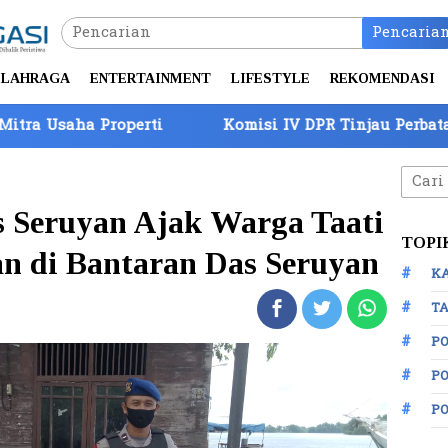
Pencaria
LAHRAGA
ENTERTAINMENT
LIFESTYLE
REKOMENDASI
rti
Komisi IV DPR Tinjau Perbatasan Batam, Bara
Cari
untuk
s Seruyan Ajak Warga Taati
TOPI
an di Bantaran Das Seruyan
K
TA
P
PO
P