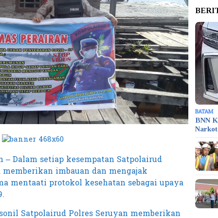
BERI
BATAM
BNN K
Narko
n – Dalam setiap kesempatan Satpolairud
ya memberikan imbauan dan mengajak
a mentaati protokol kesehatan sebagai upaya
.
sonil Satpolairud Polres Seruyan memberikan