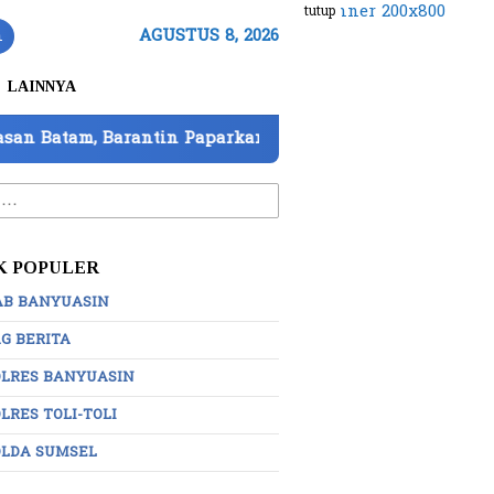
tutup
n
AGUSTUS 8, 2026
LAINNYA
ntin Paparkan 7 Strategi Perkuat Pengawasan
DPD 
:
K POPULER
AB BANYUASIN
G BERITA
OLRES BANYUASIN
LRES TOLI-TOLI
OLDA SUMSEL