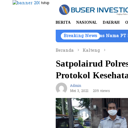
Loncat
tutup
ke
konten
BERITA
NASIONAL
DAERAH
O
Kendaraan Barang Bukti Atas Nama PT Mitra Usaha Prope
Breaking News
Beranda
Kalteng
Satpolairud Polre
Protokol Kesehat
Admin
Mei 3, 2021
209 views