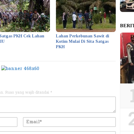
BERI
Satgas PKH Cek Lahan
Lahan Perkebunan Sawit di
KIU
Kotim Mulai Di Sita Satgas
PKH
an.
Ruas yang wajib ditandai
*