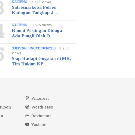
3
KALTENG
14.542 views
Satresnarkoba Polres
Katingan Tangkap 4 …
4
KALTENG
13.575 views
Ramai Postingan Diduga
Ada Pungli Oleh O…
5
SULTENG
,
UNCATEGORIZED
11.233
views
Siap Hadapi Gugatan di MK,
Tim Hukum KP…
r
Pinterest
eupon
WordPress
in
Deviantart
Youtube