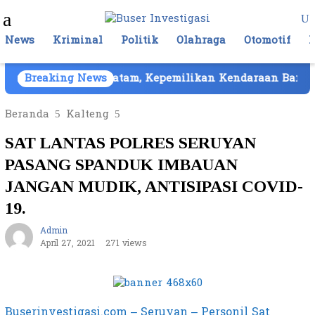
Loncat
Menu
ke
Mobile
konten
News
Kriminal
Politik
Olahraga
Otomotif
ika Cair di Batam, Kepemilikan Kendaraan Barang Bukt
Breaking News
Beranda
Kalteng
SAT LANTAS POLRES SERUYAN
PASANG SPANDUK IMBAUAN
JANGAN MUDIK, ANTISIPASI COVID-
19.
Admin
April 27, 2021
271 views
Buserinvestigasi.com – Seruyan – Personil Sat