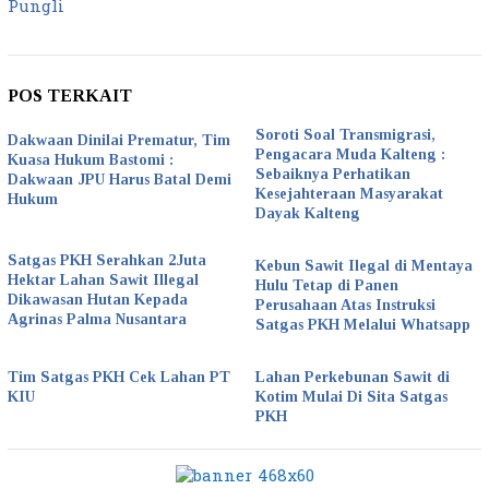
Pungli
POS TERKAIT
Soroti Soal Transmigrasi,
Dakwaan Dinilai Prematur, Tim
Pengacara Muda Kalteng :
Kuasa Hukum Bastomi :
Sebaiknya Perhatikan
Dakwaan JPU Harus Batal Demi
Kesejahteraan Masyarakat
Hukum
Dayak Kalteng
Satgas PKH Serahkan 2Juta
Kebun Sawit Ilegal di Mentaya
Hektar Lahan Sawit Illegal
Hulu Tetap di Panen
Dikawasan Hutan Kepada
Perusahaan Atas Instruksi
Agrinas Palma Nusantara
Satgas PKH Melalui Whatsapp
Tim Satgas PKH Cek Lahan PT
Lahan Perkebunan Sawit di
KIU
Kotim Mulai Di Sita Satgas
PKH