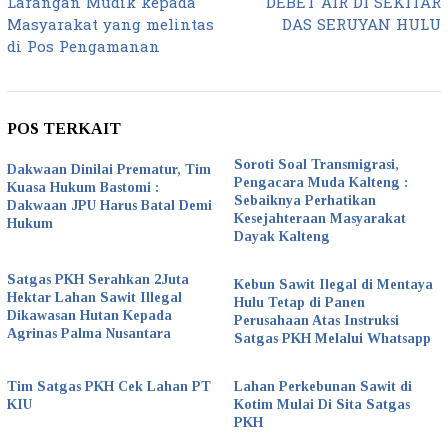
Larangan Mudik kepada
DEBET AIR DI SEKITAR
Masyarakat yang melintas
DAS SERUYAN HULU
di Pos Pengamanan
POS TERKAIT
Soroti Soal Transmigrasi,
Dakwaan Dinilai Prematur, Tim
Pengacara Muda Kalteng :
Kuasa Hukum Bastomi :
Sebaiknya Perhatikan
Dakwaan JPU Harus Batal Demi
Kesejahteraan Masyarakat
Hukum
Dayak Kalteng
Satgas PKH Serahkan 2Juta
Kebun Sawit Ilegal di Mentaya
Hektar Lahan Sawit Illegal
Hulu Tetap di Panen
Dikawasan Hutan Kepada
Perusahaan Atas Instruksi
Agrinas Palma Nusantara
Satgas PKH Melalui Whatsapp
Tim Satgas PKH Cek Lahan PT
Lahan Perkebunan Sawit di
KIU
Kotim Mulai Di Sita Satgas
PKH