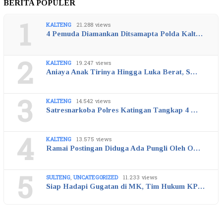
BERITA POPULER
1
KALTENG
21.288 views
4 Pemuda Diamankan Ditsamapta Polda Kalt…
2
KALTENG
19.247 views
Aniaya Anak Tirinya Hingga Luka Berat, S…
3
KALTENG
14.542 views
Satresnarkoba Polres Katingan Tangkap 4 …
4
KALTENG
13.575 views
Ramai Postingan Diduga Ada Pungli Oleh O…
5
SULTENG
,
UNCATEGORIZED
11.233 views
Siap Hadapi Gugatan di MK, Tim Hukum KP…