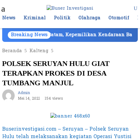
Loncat
Menu
ke
Mobile
konten
News
Kriminal
Politik
Olahraga
Otomotif
ika Cair di Batam, Kepemilikan Kendaraan Barang Bukt
Breaking News
Beranda
Kalteng
POLSEK SERUYAN HULU GIAT
TERAPKAN PROKES DI DESA
TUMBANG MANJUL
Admin
Mei 14, 2021
154 views
Buserinvestigasi.com – Seruyan – Polsek Seruyan
Hulu telah melaksanakan kegiatan Operasi Yustisi