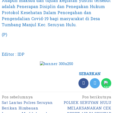
Adapun maksud dan tujuan kegiatan yustisi tersebut
adalah Penerapan Disiplin dan Penegakan Hukum
Protokol Kesehatan Dalam Pencegahan dan
Pengendalian Covid-19 bagi masyarakat di Desa
Tumbang Manjul Kec. Seruyan Hulu.
(P)
Editor : IDP
SEBARKAN
Pos sebelumnya
Pos berikutnya
Navigasi
Sat Lantas Polres Seruyan
POLSEK SERUYAN HULU
pos
Berikan Himbauan
MELAKSANAKAN CEK