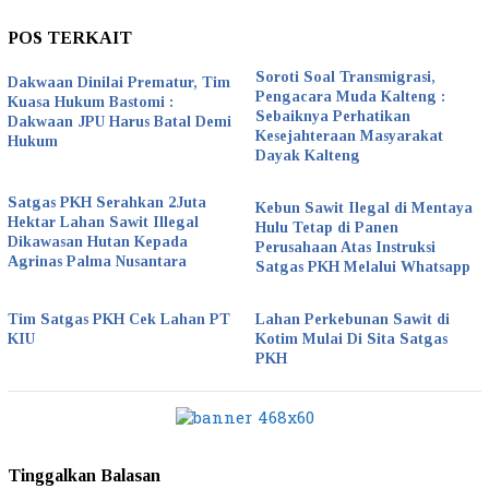
POS TERKAIT
Soroti Soal Transmigrasi,
Dakwaan Dinilai Prematur, Tim
Pengacara Muda Kalteng :
Kuasa Hukum Bastomi :
Sebaiknya Perhatikan
Dakwaan JPU Harus Batal Demi
Kesejahteraan Masyarakat
Hukum
Dayak Kalteng
Satgas PKH Serahkan 2Juta
Kebun Sawit Ilegal di Mentaya
Hektar Lahan Sawit Illegal
Hulu Tetap di Panen
Dikawasan Hutan Kepada
Perusahaan Atas Instruksi
Agrinas Palma Nusantara
Satgas PKH Melalui Whatsapp
Tim Satgas PKH Cek Lahan PT
Lahan Perkebunan Sawit di
KIU
Kotim Mulai Di Sita Satgas
PKH
Tinggalkan Balasan