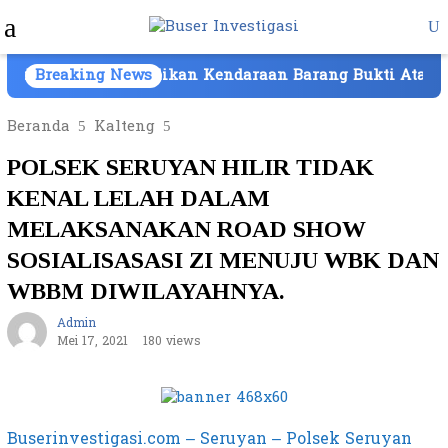
Loncat
Menu
ke
Mobile
konten
Batam, Kepemilikan Kendaraan Barang Bukti Atas Nama P
Breaking News
Beranda
Kalteng
POLSEK SERUYAN HILIR TIDAK
KENAL LELAH DALAM
MELAKSANAKAN ROAD SHOW
SOSIALISASASI ZI MENUJU WBK DAN
WBBM DIWILAYAHNYA.
Admin
Mei 17, 2021
180 views
Buserinvestigasi.com – Seruyan – Polsek Seruyan