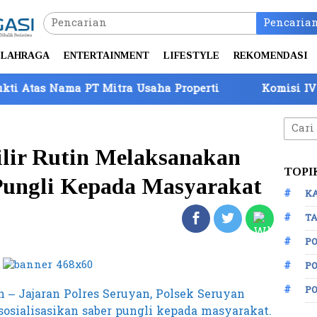
Pencaria
LAHRAGA
ENTERTAINMENT
LIFESTYLE
REKOMENDASI
a PT Mitra Usaha Properti
Komisi IV DPR Tinjau 
Cari
untuk
ilir Rutin Melaksanakan
TOPI
 Pungli Kepada Masyarakat
K
TA
P
PO
P
n – Jajaran Polres Seruyan, Polsek Seruyan
sosialisasikan saber pungli kepada masyarakat.