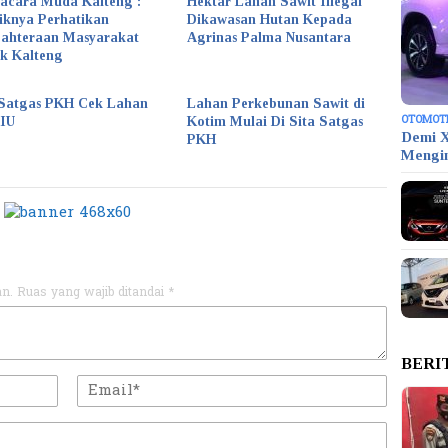
acara Muda Kalteng :
Hektar Lahan Sawit Illegal
iknya Perhatikan
Dikawasan Hutan Kepada
jahteraan Masyarakat
Agrinas Palma Nusantara
k Kalteng
Satgas PKH Cek Lahan
Lahan Perkebunan Sawit di
OTOMOT
KIU
Kotim Mulai Di Sita Satgas
Demi X
PKH
Mengi
an.
Ruas yang wajib ditandai
*
BERI