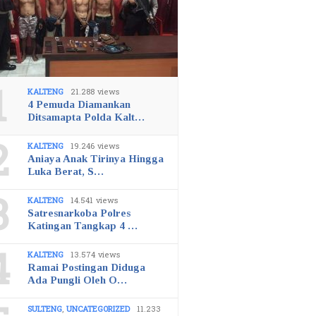
1
KALTENG
21.288 views
4 Pemuda Diamankan
Ditsamapta Polda Kalt…
2
KALTENG
19.246 views
Aniaya Anak Tirinya Hingga
Luka Berat, S…
3
KALTENG
14.541 views
Satresnarkoba Polres
Katingan Tangkap 4 …
4
KALTENG
13.574 views
Ramai Postingan Diduga
Ada Pungli Oleh O…
SULTENG
,
UNCATEGORIZED
11.233