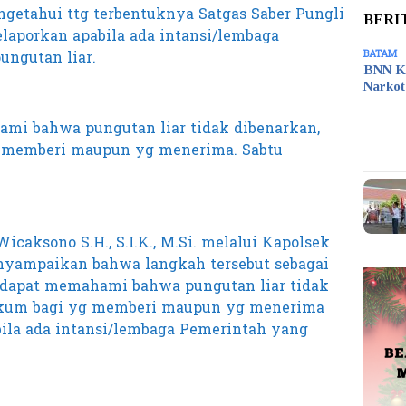
getahui ttg terbentuknya Satgas Saber Pungli
BERI
elaporkan apabila ada intansi/lembaga
ngutan liar.
BATAM
BNN K
Narko
ami bahwa pungutan liar tidak dibenarkan,
g memberi maupun yg menerima. Sabtu
caksono S.H., S.I.K., M.Si. melalui Kapolsek
enyampaikan bahwa langkah tersebut sebagai
 dapat memahami bahwa pungutan liar tidak
hukum bagi yg memberi maupun yg menerima
ila ada intansi/lembaga Pemerintah yang