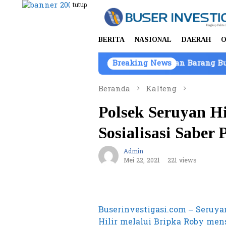
Loncat
tutup
ke
konten
BERITA
NASIONAL
DAERAH
O
i Batam, Kepemilikan Kendaraan Barang Bukti Atas Nam
Breaking News
Beranda
Kalteng
Polsek Seruyan H
Sosialisasi Saber
Admin
Mei 22, 2021
221 views
Buserinvestigasi.com – Seruya
Hilir melalui Bripka Roby men