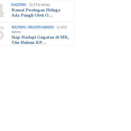
4
KALTENG
13.574 views
Ramai Postingan Diduga
Ada Pungli Oleh O…
5
SULTENG
,
UNCATEGORIZED
11.233
views
Siap Hadapi Gugatan di MK,
Tim Hukum KP…