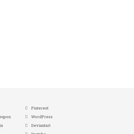
r
Pinterest
eupon
WordPress
in
Deviantart