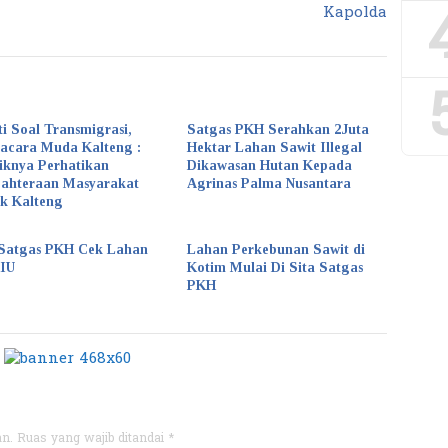
Kapolda
ti Soal Transmigrasi,
Satgas PKH Serahkan 2Juta
acara Muda Kalteng :
Hektar Lahan Sawit Illegal
iknya Perhatikan
Dikawasan Hutan Kepada
jahteraan Masyarakat
Agrinas Palma Nusantara
k Kalteng
Satgas PKH Cek Lahan
Lahan Perkebunan Sawit di
KIU
Kotim Mulai Di Sita Satgas
PKH
an.
Ruas yang wajib ditandai
*