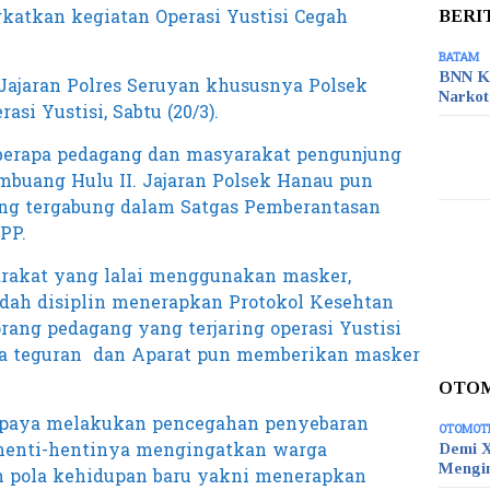
katkan kegiatan Operasi Yustisi Cegah
BERI
BATAM
BNN K
Jajaran Polres Seruyan khususnya Polsek
Narko
si Yustisi, Sabtu (20/3).
eberapa pedagang dan masyarakat pengunjung
embuang Hulu II. Jajaran Polsek Hanau pun
ng tergabung dalam Satgas Pemberantasan
PP.
arakat yang lalai menggunakan masker,
dah disiplin menerapkan Protokol Kesehtan
orang pedagang yang terjaring operasi Yustisi
rupa teguran dan Aparat pun memberikan masker
OTO
erupaya melakukan pencegahan penyebaran
OTOMOT
 henti-hentinya mengingatkan warga
Demi X
Mengi
 pola kehidupan baru yakni menerapkan