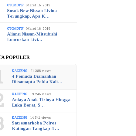
OTOMOTIF
Maret 16, 2019
Sosok New Nissan Livina
Terungkap, Apa K…
OTOMOTIF
Maret 16, 2019
Aliansi Nissan-Mitsubishi
Luncurkan Livi…
TA POPULER
1
KALTENG
21.288 views
4 Pemuda Diamankan
Ditsamapta Polda Kalt…
2
KALTENG
19.246 views
Aniaya Anak Tirinya Hingga
Luka Berat, S…
3
KALTENG
14.541 views
Satresnarkoba Polres
Katingan Tangkap 4 …