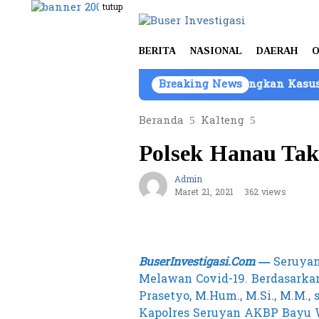
Loncat
tutup
ke
konten
BERITA
NASIONAL
DAERAH
O
BNN Kembangkan Kasus Laboratori
Breaking News
Beranda
Kalteng
Polsek Hanau Tak
Admin
Maret 21, 2021
362 views
BuserInvestigasi.Com —
Seruyan
Melawan Covid-19. Berdasarkan 
Prasetyo, M.Hum., M.Si., M.M.
Kapolres Seruyan AKBP Bayu W