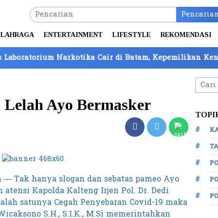
Pencaria
LAHRAGA
ENTERTAINMENT
LIFESTYLE
REKOMENDASI
um Narkotika Cair di Batam, Kepemilikan Kendaraan Bar
Cari
untuk
 Lelah Ayo Bermasker
TOPI
K
TA
P
 — Tak hanya slogan dan sebatas pameo Ayo
PO
atensi Kapolda Kalteng Irjen Pol. Dr. Dedi
P
, salah satunya Cegah Penyebaran Covid-19 maka
icaksono S.H., S.I.K., M.Si memerintahkan