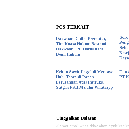
POS TERKAIT
Soro
Dakwaan Dinilai Prematur,
Peng
Tim Kuasa Hukum Bastomi :
Seba
Dakwaan JPU Harus Batal
Kese
Demi Hukum
Daya
Kebun Sawit Ilegal di Mentaya
Tim 
Hulu Tetap di Panen
PT 
Perusahaan Atas Instruksi
Satgas PKH Melalui Whatsapp
Tinggalkan Balasan
Alamat email Anda tidak akan dipublikasik