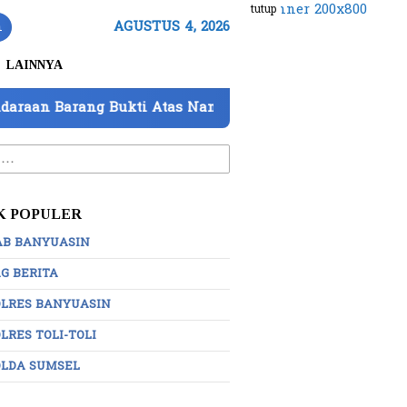
tutup
n
AGUSTUS 4, 2026
LAINNYA
ang Bukti Atas Nama PT Mitra Usaha Properti
Ko
:
K POPULER
AB BANYUASIN
G BERITA
OLRES BANYUASIN
LRES TOLI-TOLI
OLDA SUMSEL