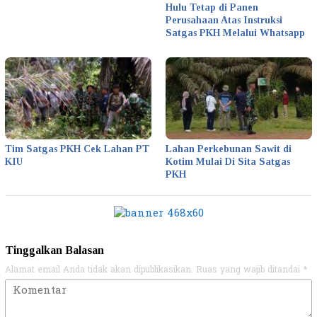
Hulu Tetap di Panen
Perusahaan Atas Instruksi
Satgas PKH Melalui Whatsapp
Tim Satgas PKH Cek Lahan PT
Lahan Perkebunan Sawit di
KIU
Kotim Mulai Di Sita Satgas
PKH
Tinggalkan Balasan
Alamat email Anda tidak akan dipublikasikan.
Ruas yang wajib ditandai
*