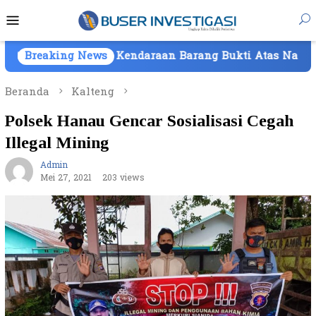
Loncat
Menu
ke
Mobile
konten
likan Kendaraan Barang Bukti Atas Nama PT Mitra Usah
Breaking News
Beranda
Kalteng
Polsek Hanau Gencar Sosialisasi Cegah
Illegal Mining
Admin
Mei 27, 2021
203 views