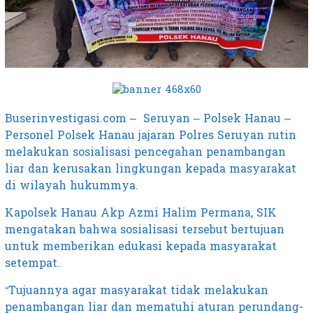
Buserinvestigasi.com – Seruyan – Polsek Hanau –
Personel Polsek Hanau jajaran Polres Seruyan rutin
melakukan sosialisasi pencegahan penambangan
liar dan kerusakan lingkungan kepada masyarakat
di wilayah hukummya.
Kapolsek Hanau Akp Azmi Halim Permana, SIK
mengatakan bahwa sosialisasi tersebut bertujuan
untuk memberikan edukasi kepada masyarakat
setempat.
“Tujuannya agar masyarakat tidak melakukan
penambangan liar dan mematuhi aturan perundang-