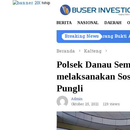
Loncat
tutup
ke
konten
BERITA
NASIONAL
DAERAH
O
 Kepemilikan Kendaraan Barang Bukti Atas Nama PT Mitr
Breaking News
Beranda
Kalteng
Polsek Danau Sem
melaksanakan Sosi
Pungli
Admin
Oktober 25, 2021
129 views