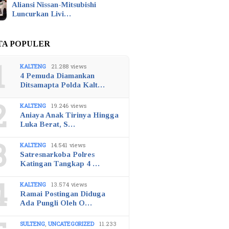
Aliansi Nissan-Mitsubishi
Luncurkan Livi…
TA POPULER
1
KALTENG
21.288 views
4 Pemuda Diamankan
Ditsamapta Polda Kalt…
2
KALTENG
19.246 views
Aniaya Anak Tirinya Hingga
Luka Berat, S…
3
KALTENG
14.541 views
Satresnarkoba Polres
Katingan Tangkap 4 …
4
KALTENG
13.574 views
Ramai Postingan Diduga
Ada Pungli Oleh O…
SULTENG
,
UNCATEGORIZED
11.233