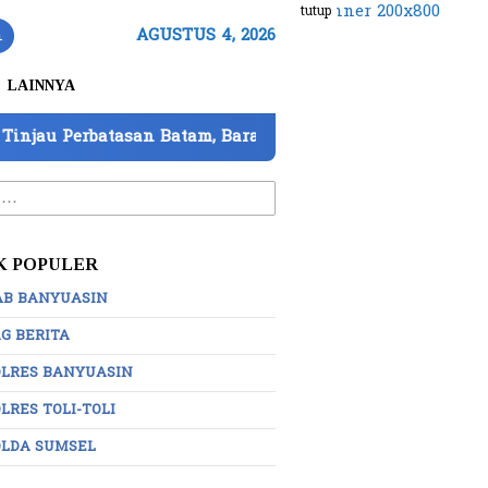
tutup
n
AGUSTUS 4, 2026
LAINNYA
n Batam, Barantin Paparkan 7 Strategi Perkuat Pengawas
:
K POPULER
AB BANYUASIN
G BERITA
OLRES BANYUASIN
LRES TOLI-TOLI
OLDA SUMSEL