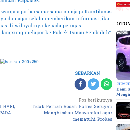
tambah Kapolsek.
 warga agar bersama-sama menjaga Kamtibmas
ya dan agar selalu memberikan informasi jika
OTO
as di wilayahnya kepada petugas
 langsung melapor ke Polsek Danau Sembuluh”
SEBARKAN
OTOMOT
Demi X
Mengi
Pos berikutnya
 HARI,
Tidak Pernah Bosan Polres Seruyan
PADA
Menghimbau Masyarakat agar
mematuhi Prokes