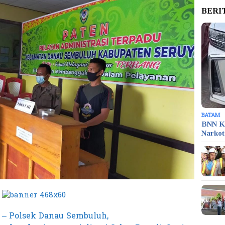
BERI
BATAM
BNN K
Narko
 – Polsek Danau Sembuluh,