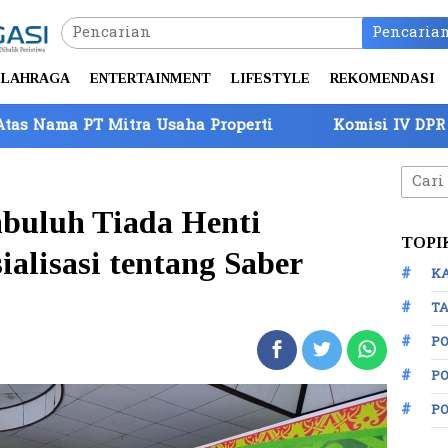
Pencaria
LAHRAGA
ENTERTAINMENT
LIFESTYLE
REKOMENDASI
a Usaha Properti
Komisi IV DPR Tinjau Perbatasa
Cari
untuk
buluh Tiada Henti
TOPI
alisasi tentang Saber
K
TA
P
PO
P