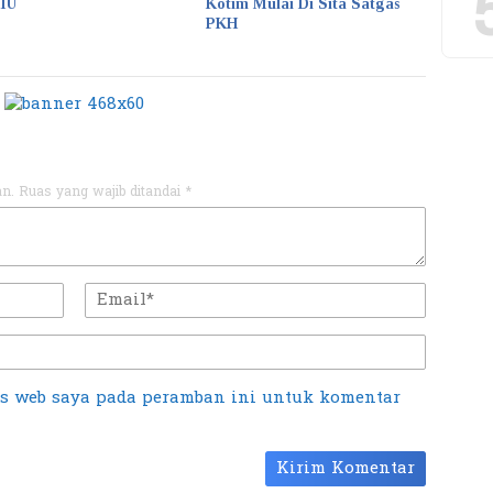
KIU
Kotim Mulai Di Sita Satgas
PKH
an.
Ruas yang wajib ditandai
*
us web saya pada peramban ini untuk komentar