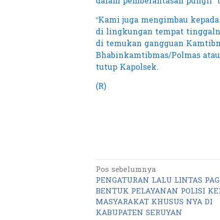
dalam pemberantasan pungli” 
“Kami juga mengimbau kepada
di lingkungan tempat tinggaln
di temukan gangguan Kamtibm
Bhabinkamtibmas/Polmas atau
tutup Kapolsek.
(R)
Pos sebelumnya
Navigasi
PENGATURAN LALU LINTAS PAGI
pos
BENTUK PELAYANAN POLISI KE
MASYARAKAT KHUSUS NYA DI
KABUPATEN SERUYAN