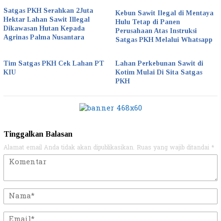
Satgas PKH Serahkan 2Juta
Kebun Sawit Ilegal di Mentaya
Hektar Lahan Sawit Illegal
Hulu Tetap di Panen
Dikawasan Hutan Kepada
Perusahaan Atas Instruksi
Agrinas Palma Nusantara
Satgas PKH Melalui Whatsapp
Tim Satgas PKH Cek Lahan PT
Lahan Perkebunan Sawit di
KIU
Kotim Mulai Di Sita Satgas
PKH
Tinggalkan Balasan
Alamat email Anda tidak akan dipublikasikan.
Ruas yang wajib ditandai
*