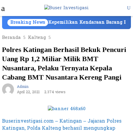
Loncat
Menu
ke
Mobile
konten
r di Batam, Kepemilikan Kendaraan Barang Bukti Atas 
Breaking News
Beranda
Kalteng
Polres Katingan Berhasil Bekuk Pencuri
Uang Rp 1,2 Miliar Milik BMT
Nusantara, Pelaku Ternyata Kepala
Cabang BMT Nusantara Kereng Pangi
Admin
April 22, 2021
2.374 views
Buserinvestigasi.com – Katingan – Jajaran Polres
Katingan, Polda Kalteng berhasil mengungkap