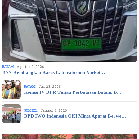
BATAM
Agustus 2, 2026
BNN Kembangkan Kasus Laboratorium Narkot…
BATAM
Juli 23, 2026
Komisi IV DPR Tinjau Perbatasan Batam, B…
SUMSEL
Januari 6, 2026
DPD IWO Indonesia OKI Minta Aparat Berwe…