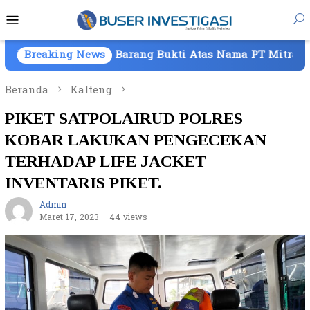
Loncat
Menu
ke
Mobile
konten
raan Barang Bukti Atas Nama PT Mitra Usaha Properti
Breaking News
Beranda
Kalteng
PIKET SATPOLAIRUD POLRES
KOBAR LAKUKAN PENGECEKAN
TERHADAP LIFE JACKET
INVENTARIS PIKET.
Admin
Maret 17, 2023
44 views