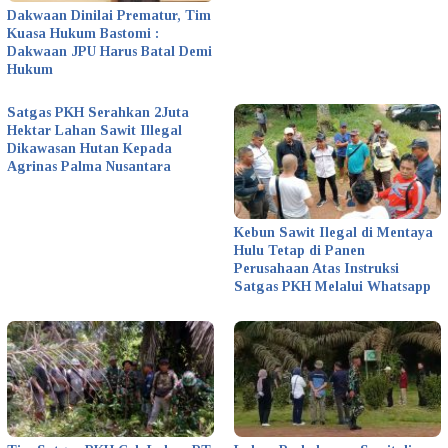
Dakwaan Dinilai Prematur, Tim
Kuasa Hukum Bastomi :
Dakwaan JPU Harus Batal Demi
Hukum
Satgas PKH Serahkan 2Juta
Hektar Lahan Sawit Illegal
Dikawasan Hutan Kepada
Agrinas Palma Nusantara
Kebun Sawit Ilegal di Mentaya
Hulu Tetap di Panen
Perusahaan Atas Instruksi
Satgas PKH Melalui Whatsapp