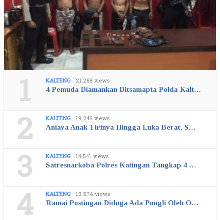
1
KALTENG
21.288 views
4 Pemuda Diamankan Ditsamapta Polda Kalt…
2
KALTENG
19.246 views
Aniaya Anak Tirinya Hingga Luka Berat, S…
3
KALTENG
14.541 views
Satresnarkoba Polres Katingan Tangkap 4 …
4
KALTENG
13.574 views
Ramai Postingan Diduga Ada Pungli Oleh O…