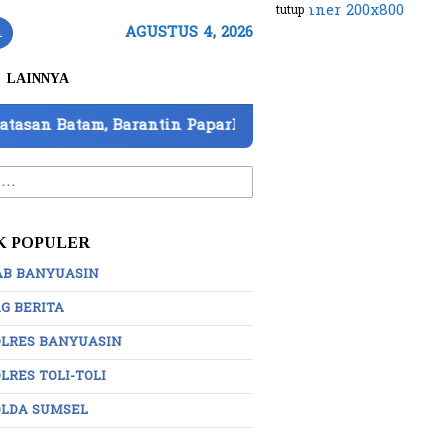
tutup
n
AGUSTUS 4, 2026
LAINNYA
ntin Paparkan 7 Strategi Perkuat Pengawasan
DPD
:
K POPULER
AB BANYUASIN
G BERITA
OLRES BANYUASIN
LRES TOLI-TOLI
OLDA SUMSEL