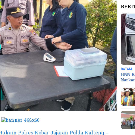
BERI
BATAM
BNN K
Narko
 Hukum Polres Kobar Jajaran Polda Kalteng –