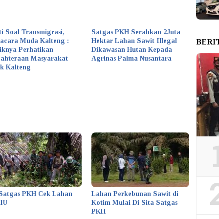
ti Soal Transmigrasi,
Satgas PKH Serahkan 2Juta
acara Muda Kalteng :
Hektar Lahan Sawit Illegal
BERI
iknya Perhatikan
Dikawasan Hutan Kepada
jahteraan Masyarakat
Agrinas Palma Nusantara
k Kalteng
Satgas PKH Cek Lahan
Lahan Perkebunan Sawit di
KIU
Kotim Mulai Di Sita Satgas
PKH