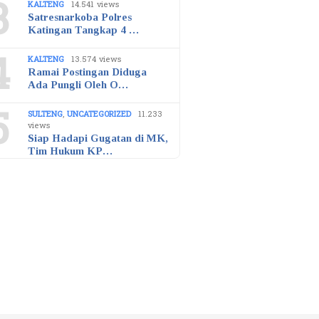
3
KALTENG
14.541 views
Satresnarkoba Polres
Katingan Tangkap 4 …
4
KALTENG
13.574 views
Ramai Postingan Diduga
Ada Pungli Oleh O…
5
SULTENG
,
UNCATEGORIZED
11.233
views
Siap Hadapi Gugatan di MK,
Tim Hukum KP…