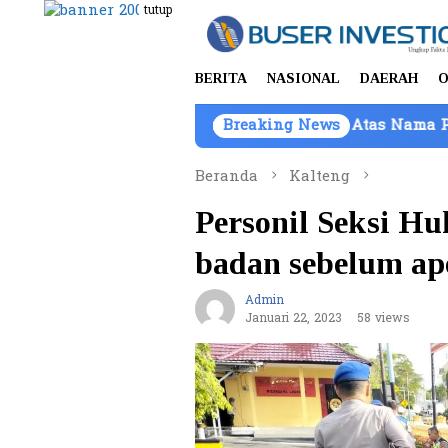
Loncat
tutup
ke
konten
BERITA
NASIONAL
DAERAH
O
Kendaraan Barang Bukti Atas Nama PT Mitra Usaha Prop
Breaking News
Beranda
Kalteng
Personil Seksi H
badan sebelum ap
Admin
Januari 22, 2023
58 views