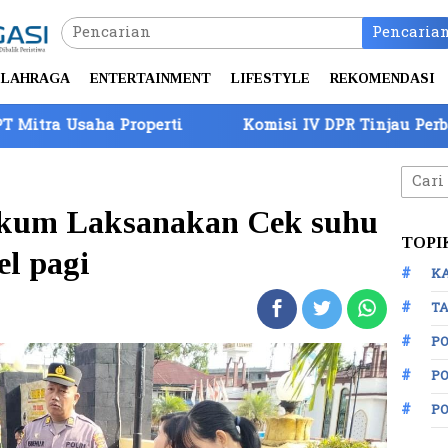
Pencaria
LAHRAGA
ENTERTAINMENT
LIFESTYLE
REKOMENDASI
erti
Komisi IV DPR Tinjau Perbatasan Batam, Bara
Cari
untuk
ukum Laksanakan Cek suhu
TOPI
el pagi
K
TA
P
PO
P