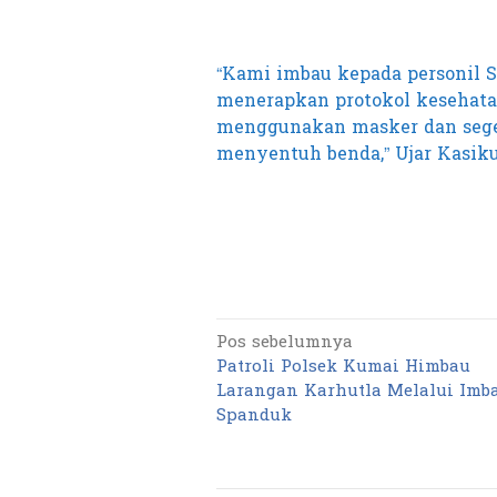
“Kami imbau kepada personil S
menerapkan protokol kesehatan
menggunakan masker dan sege
menyentuh benda,” Ujar Kasiku
Pos sebelumnya
Navigasi
Patroli Polsek Kumai Himbau
pos
Larangan Karhutla Melalui Imb
Spanduk