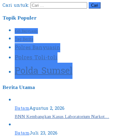
Cari untuk:
Topik Populer
Kab Banyuasin
Tag Berita
Polres Banyuasin
Polres Toli-toli
Polda Sumsel
Berita Utama
Batam
Agustus 2, 2026
BNN Kembangkan Kasus Laboratorium Narkot…
Batam
Juli 23, 2026