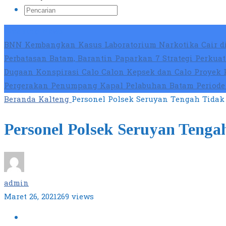
Breaking News
BNN Kembangkan Kasus Laboratorium Narkotika Cair di
Perbatasan Batam, Barantin Paparkan 7 Strategi Perku
Dugaan Konspirasi Calo Calon Kepsek dan Calo Proyek 
Pergerakan Penumpang Kapal Pelabuhan Batam Periode 
Beranda
Kalteng
Personel Polsek Seruyan Tengah Tidak 
Personel Polsek Seruyan Tengah
admin
Maret 26, 2021
269 views