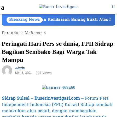
Loncat
Menu
ke
Mobile
konten
m, Kepemilikan Kendaraan Barang Bukti Atas Nama PT Mi
Breaking News
Beranda
Makasar
Peringati Hari Pers se dunia, FPII Sidrap
Bagikan Sembako Bagi Warga Tak
Mampu
Admin
Mei 5, 2021
337 views
Sidrap Sulsel – Buserinvestigasi.com –
Forum Pers
Independent Indonesia (FPII) Korwil Sidrap kembali
melakukan aksi peduli dengan membagikan