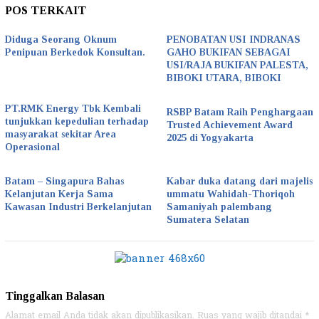
POS TERKAIT
Diduga Seorang Oknum
PENOBATAN USI INDRANAS
Penipuan Berkedok Konsultan.
GAHO BUKIFAN SEBAGAI
USI/RAJA BUKIFAN PALESTA,
BIBOKI UTARA, BIBOKI
PT.RMK Energy Tbk Kembali
RSBP Batam Raih Penghargaan
tunjukkan kepedulian terhadap
Trusted Achievement Award
masyarakat sekitar Area
2025 di Yogyakarta
Operasional
Batam – Singapura Bahas
Kabar duka datang dari majelis
Kelanjutan Kerja Sama
ummatu Wahidah-Thoriqoh
Kawasan Industri Berkelanjutan
Samaniyah palembang
Sumatera Selatan
Tinggalkan Balasan
Alamat email Anda tidak akan dipublikasikan.
Ruas yang wajib ditandai
*