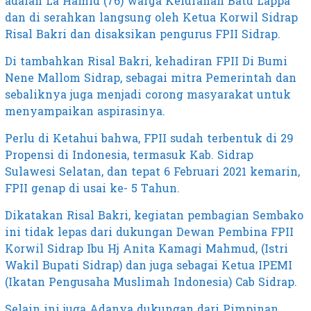
adalah La Hamid (76) warga Kelurahan Batu Lappa
dan di serahkan langsung oleh Ketua Korwil Sidrap
Risal Bakri dan disaksikan pengurus FPII Sidrap.
Di tambahkan Risal Bakri, kehadiran FPII Di Bumi
Nene Mallom Sidrap, sebagai mitra Pemerintah dan
sebaliknya juga menjadi corong masyarakat untuk
menyampaikan aspirasinya.
Perlu di Ketahui bahwa, FPII sudah terbentuk di 29
Propensi di Indonesia, termasuk Kab. Sidrap
Sulawesi Selatan, dan tepat 6 Februari 2021 kemarin,
FPII genap di usai ke- 5 Tahun.
Dikatakan Risal Bakri, kegiatan pembagian Sembako
ini tidak lepas dari dukungan Dewan Pembina FPII
Korwil Sidrap Ibu Hj Anita Kamagi Mahmud, (Istri
Wakil Bupati Sidrap) dan juga sebagai Ketua IPEMI
(Ikatan Pengusaha Muslimah Indonesia) Cab Sidrap.
Selain ini juga Adanya dukungan dari Pimpinan