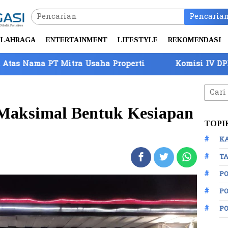
Pencaria
LAHRAGA
ENTERTAINMENT
LIFESTYLE
REKOMENDASI
tra Usaha Properti
Komisi IV DPR Tinjau Perbatas
Cari
untuk
Maksimal Bentuk Kesiapan
TOPI
K
TA
P
PO
P