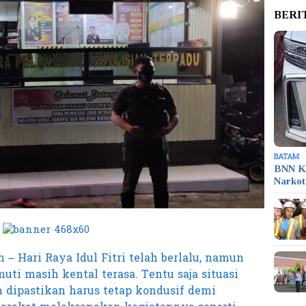
BERI
BATAM
BNN K
Narko
 – Hari Raya Idul Fitri telah berlalu, namun
ti masih kental terasa. Tentu saja situasi
n dipastikan harus tetap kondusif demi