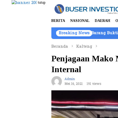
Loncat
tutup
ke
konten
BERITA
NASIONAL
DAERAH
O
, Kepemilikan Kendaraan Barang Bukti Atas Nama PT Mi
Breaking News
Beranda
Kalteng
Penjagaan Mako 
Internal
Admin
Mei 16, 2021
191 views