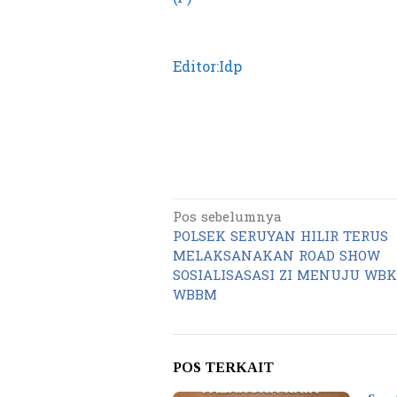
Editor:Idp
Pos sebelumnya
Navigasi
POLSEK SERUYAN HILIR TERUS
pos
MELAKSANAKAN ROAD SHOW
SOSIALISASASI ZI MENUJU WB
WBBM
POS TERKAIT