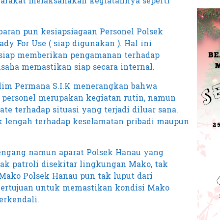
rakat melaksanakan kegiatannya seperti
ebaran pun kesiapsiagaan Personel Polsek
y For Use ( siap digunakan ). Hal ini
siap memberikan pengamanan terhadap
saha memastikan siap secara internal.
lim Permana S.I.K menerangkan bahwa
personel merupakan kegiatan rutin, namun
te terhadap situasi yang terjadi diluar sana.
 lengah terhadap keselamatan pribadi maupun
 lengang namun aparat Polsek Hanau yang
k patroli disekitar lingkungan Mako, tak
Mako Polsek Hanau pun tak luput dari
bertujuan untuk memastikan kondisi Mako
erkendali.