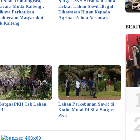
ti Soal Transmigrasi,
Satgas PKH Serahkan 2Juta
acara Muda Kalteng :
Hektar Lahan Sawit Illegal
iknya Perhatikan
Dikawasan Hutan Kepada
jahteraan Masyarakat
Agrinas Palma Nusantara
k Kalteng
BERI
Satgas PKH Cek Lahan
Lahan Perkebunan Sawit di
KIU
Kotim Mulai Di Sita Satgas
PKH