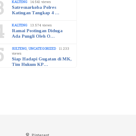
3
KALTENG
14.541 views
Satresnarkoba Polres
Katingan Tangkap 4 …
4
KALTENG
13.574 views
Ramai Postingan Diduga
Ada Pungli Oleh O…
5
SULTENG
,
UNCATEGORIZED
11.233
views
Siap Hadapi Gugatan di MK,
Tim Hukum KP…
r
Pinterest