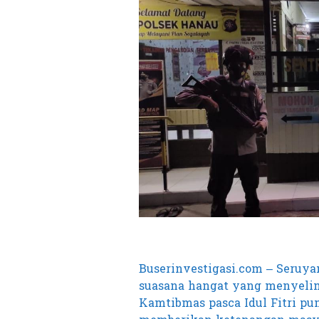
Buserinvestigasi.com – Seruyan
suasana hangat yang menyelimu
Kamtibmas pasca Idul Fitri pu