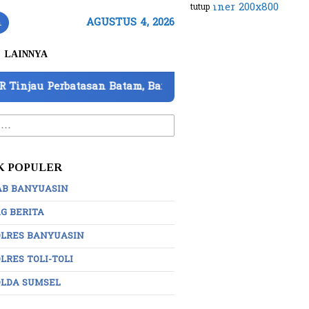
tutup
n
AGUSTUS 4, 2026
LAINNYA
an Batam, Barantin Paparkan 7 Strategi Perkuat Pengawa
:
K POPULER
AB BANYUASIN
G BERITA
OLRES BANYUASIN
LRES TOLI-TOLI
OLDA SUMSEL