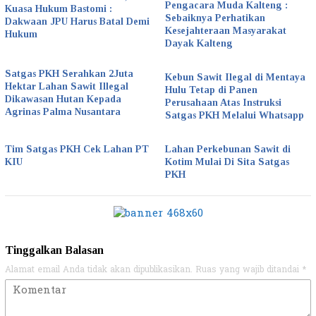
Pengacara Muda Kalteng :
Kuasa Hukum Bastomi :
Sebaiknya Perhatikan
Dakwaan JPU Harus Batal Demi
Kesejahteraan Masyarakat
Hukum
Dayak Kalteng
Satgas PKH Serahkan 2Juta
Kebun Sawit Ilegal di Mentaya
Hektar Lahan Sawit Illegal
Hulu Tetap di Panen
Dikawasan Hutan Kepada
Perusahaan Atas Instruksi
Agrinas Palma Nusantara
Satgas PKH Melalui Whatsapp
Tim Satgas PKH Cek Lahan PT
Lahan Perkebunan Sawit di
KIU
Kotim Mulai Di Sita Satgas
PKH
Tinggalkan Balasan
Alamat email Anda tidak akan dipublikasikan.
Ruas yang wajib ditandai
*