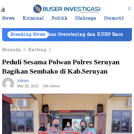
Loncat
Menu
ke
Mobile
konten
News
Kriminal
Politik
Olahraga
Otomotif
s Batam, Bahas Overstaying dan KUHP Baru
Breaking News
BNN 
Beranda
Kalteng
Peduli Sesama Polwan Polres Seruyan
Bagikan Sembako di Kab.Seruyan
Admin
Mei 28, 2021
186 views