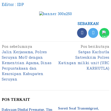
Editor : IDP
SEBARKAN
Pos sebelumnya
Pos berikutnya
Navigasi
Jalin Kerjasama, Polres
Satgas Karhutla
pos
Seruyan MoU dengan
Satreskrim Polres
Kementrian Agama, Dinas
Katingan miliki unit (URC
Perpustakaan dan
KARHUTLA)
Kearsipan Kabupaten
Seruyan
POS TERKAIT
Soroti Soal Transmigrasi,
Dakwaan Dinilai Prematur, Tim