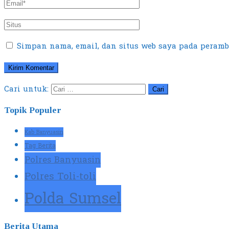
Simpan nama, email, dan situs web saya pada peramb
Cari untuk:
Topik Populer
Kab Banyuasin
Tag Berita
Polres Banyuasin
Polres Toli-toli
Polda Sumsel
Berita Utama