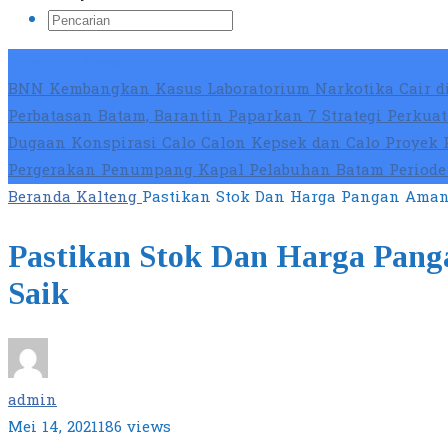
Breaking News
BNN Kembangkan Kasus Laboratorium Narkotika Cair di
Perbatasan Batam, Barantin Paparkan 7 Strategi Perku
Dugaan Konspirasi Calo Calon Kepsek dan Calo Proyek 
Pergerakan Penumpang Kapal Pelabuhan Batam Periode 
Beranda
Kalteng
Pastikan Stok Dan Harga Pangan Aman 
Pastikan Stok Dan Harga Pang
Saik
admin
Mei 14, 2021
186 views