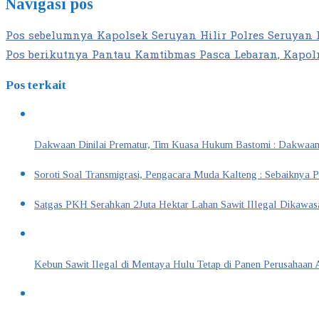
Navigasi pos
Pos sebelumnya
Kapolsek Seruyan Hilir Polres Seruyan 
Pos berikutnya
Pantau Kamtibmas Pasca Lebaran, Kapolr
Pos terkait
Dakwaan Dinilai Prematur, Tim Kuasa Hukum Bastomi : Dakwaa
Soroti Soal Transmigrasi, Pengacara Muda Kalteng : Sebaiknya 
Satgas PKH Serahkan 2Juta Hektar Lahan Sawit Illegal Dikawa
Kebun Sawit Ilegal di Mentaya Hulu Tetap di Panen Perusahaan 