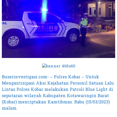
Buserinvestigasi.com- – Polres Kobar – Untuk
Mengantisipasi Aksi Kejahatan Personil Satuan Lalu
Lintas Polres Kobar melakukan Patroli Blue Light di
seputaran wilayah Kabupaten Kotawaringin Barat
(Kobar) menciptakan Kamtibmas. Rabu (15/03/2023)
malam.