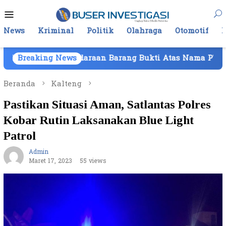
Loncat
Menu
ke
Mobile
konten
News
Kriminal
Politik
Olahraga
Otomotif
Kendaraan Barang Bukti Atas Nama PT Mitra Usaha Prope
Breaking News
Beranda
Kalteng
Pastikan Situasi Aman, Satlantas Polres
Kobar Rutin Laksanakan Blue Light
Patrol
Admin
Maret 17, 2023
55 views