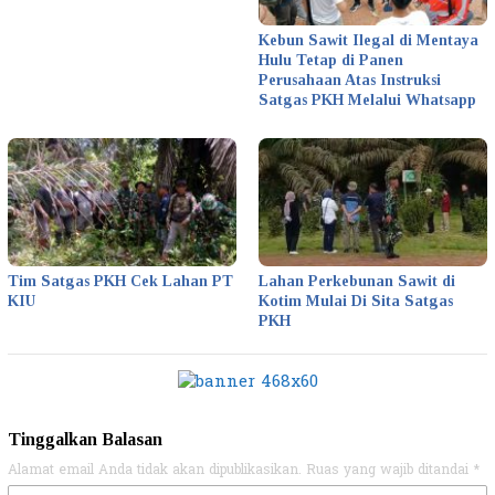
Kebun Sawit Ilegal di Mentaya
Hulu Tetap di Panen
Perusahaan Atas Instruksi
Satgas PKH Melalui Whatsapp
Tim Satgas PKH Cek Lahan PT
Lahan Perkebunan Sawit di
KIU
Kotim Mulai Di Sita Satgas
PKH
Tinggalkan Balasan
Alamat email Anda tidak akan dipublikasikan.
Ruas yang wajib ditandai
*