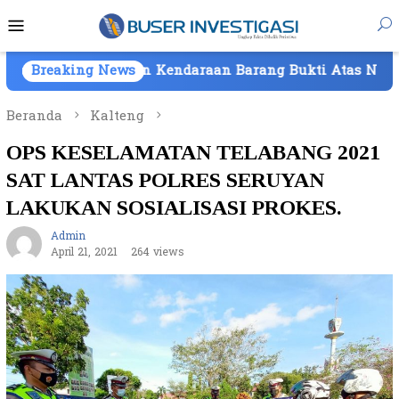
Loncat
Menu
ke
Mobile
konten
ikan Kendaraan Barang Bukti Atas Nama PT Mitra Usaha
Breaking News
Beranda
Kalteng
OPS KESELAMATAN TELABANG 2021
SAT LANTAS POLRES SERUYAN
LAKUKAN SOSIALISASI PROKES.
Admin
April 21, 2021
264 views