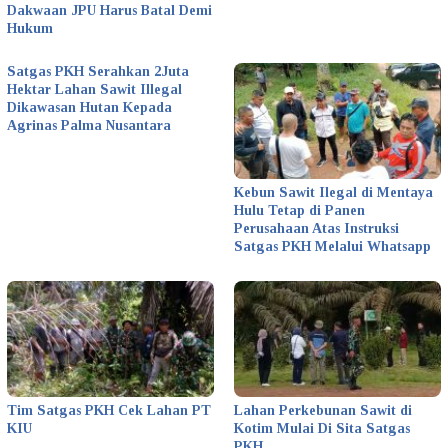
Dakwaan JPU Harus Batal Demi
Hukum
Satgas PKH Serahkan 2Juta
Hektar Lahan Sawit Illegal
Dikawasan Hutan Kepada
Agrinas Palma Nusantara
Kebun Sawit Ilegal di Mentaya
Hulu Tetap di Panen
Perusahaan Atas Instruksi
Satgas PKH Melalui Whatsapp
Tim Satgas PKH Cek Lahan PT
Lahan Perkebunan Sawit di
KIU
Kotim Mulai Di Sita Satgas
PKH