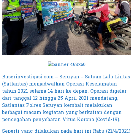
Buserinvestigasi.com – Seruyan – Satuan Lalu Lintas
(Satlantas) menjadwalkan Operasi Keselamatan
tahun 2021 selama 14 hari ke depan. Operasi digelar
dari tanggal 12 hingga 25 April 2021 mendatang,
Satlantas Polres Seruyan kembali melakukan
berbagai macam kegiatan yang berkaitan dengan
pencegahan penyebaran Virus Korona (Covid-19).
Seperti yang dilakukan pada hari ini Rabu (21/4/2021)