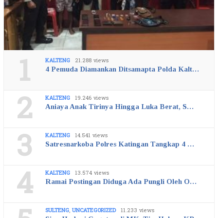
1
KALTENG
21.288 views
4 Pemuda Diamankan Ditsamapta Polda Kalt…
2
KALTENG
19.246 views
Aniaya Anak Tirinya Hingga Luka Berat, S…
3
KALTENG
14.541 views
Satresnarkoba Polres Katingan Tangkap 4 …
4
KALTENG
13.574 views
Ramai Postingan Diduga Ada Pungli Oleh O…
SULTENG
,
UNCATEGORIZED
11.233 views