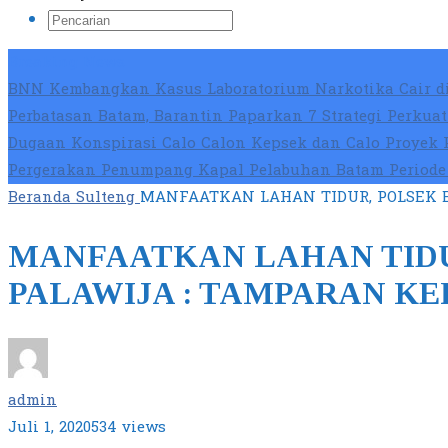
Breaking News
BNN Kembangkan Kasus Laboratorium Narkotika Cair di
Perbatasan Batam, Barantin Paparkan 7 Strategi Perku
Dugaan Konspirasi Calo Calon Kepsek dan Calo Proyek 
Pergerakan Penumpang Kapal Pelabuhan Batam Periode 
Beranda
Sulteng
MANFAATKAN LAHAN TIDUR, POLSEK 
MANFAATKAN LAHAN TID
PALAWIJA : TAMPARAN KER
admin
Juli 1, 2020
534 views