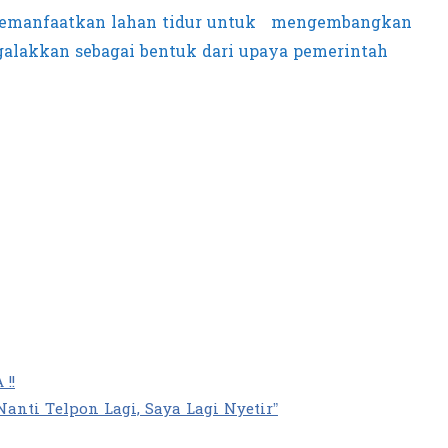
 memanfaatkan lahan tidur untuk mengembangkan
 galakkan sebagai bentuk dari upaya pemerintah
!!
ti Telpon Lagi, Saya Lagi Nyetir”