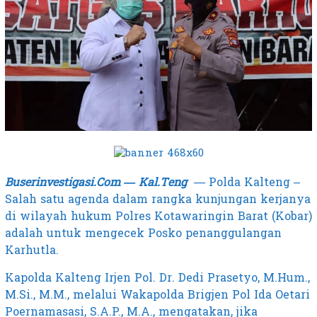
Buserinvestigasi.Com — Kal.Teng
— Polda Kalteng –
Salah satu agenda dalam rangka kunjungan kerjanya
di wilayah hukum Polres Kotawaringin Barat (Kobar)
adalah untuk mengecek Posko penanggulangan
Karhutla.
Kapolda Kalteng Irjen Pol. Dr. Dedi Prasetyo, M.Hum.,
M.Si., M.M., melalui Wakapolda Brigjen Pol Ida Oetari
Poernamasasi, S.A.P., M.A., mengatakan, jika