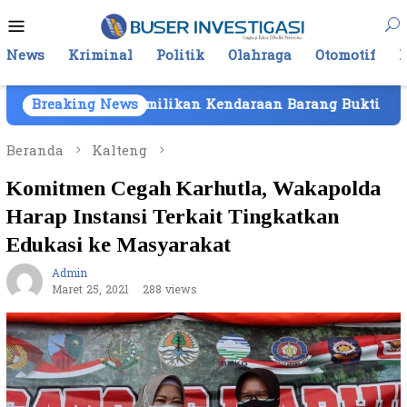
Loncat
Menu
ke
Mobile
konten
News
Kriminal
Politik
Olahraga
Otomotif
atam, Kepemilikan Kendaraan Barang Bukti Atas Nama PT
Breaking News
Beranda
Kalteng
Komitmen Cegah Karhutla, Wakapolda
Harap Instansi Terkait Tingkatkan
Edukasi ke Masyarakat
Admin
Maret 25, 2021
288 views