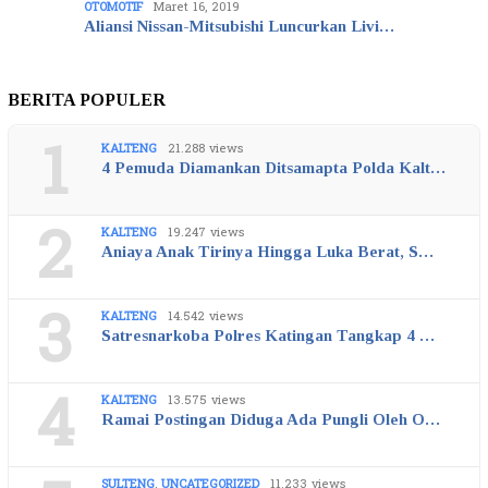
OTOMOTIF
Maret 16, 2019
Aliansi Nissan-Mitsubishi Luncurkan Livi…
BERITA POPULER
1
KALTENG
21.288 views
4 Pemuda Diamankan Ditsamapta Polda Kalt…
2
KALTENG
19.247 views
Aniaya Anak Tirinya Hingga Luka Berat, S…
3
KALTENG
14.542 views
Satresnarkoba Polres Katingan Tangkap 4 …
4
KALTENG
13.575 views
Ramai Postingan Diduga Ada Pungli Oleh O…
SULTENG
,
UNCATEGORIZED
11.233 views