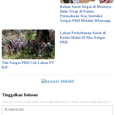
Kebun Sawit Ilegal di Mentaya
Hulu Tetap di Panen
Perusahaan Atas Instruksi
Satgas PKH Melalui Whatsapp
Lahan Perkebunan Sawit di
Kotim Mulai Di Sita Satgas
PKH
Tim Satgas PKH Cek Lahan PT
KIU
Tinggalkan Balasan
Alamat email Anda tidak akan dipublikasikan.
Ruas yang wajib ditandai
*