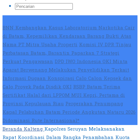
Breaking News
BNN Kembangkan Kasus Laboratorium Narkotika Cair
di Batam, Kepemilikan Kendaraan Barang Bukti Atas
Nama PT Mitra Usaha Properti
Komisi IV DPR Tinjau
Perbatasan Batam, Barantin Paparkan 7 Strategi
Perkuat Pengawasan
DPD IWO Indonesia OKI Minta
Aparat Berwenang Melakukan Penyelidikan Terkait
Informasi Dugaan Konspirasi Calo Calon Kepsek dan
Calo Proyek Pada Disdik OKI
RSBP Batam Terima
Sertifikat Halal dari LPPOM MUI Kepri, Pertama di
Provinsi Kepulauan Riau
Pergerakan Penumpang
Kapal Pelabuhan Batam Periode Angkutan Nataru 2026
Didominasi Rute Internasional*
Beranda
Kalteng
Kapolres Seruyan Melaksanakan
Rapat Koordinasi Dalam Rangka Penambahan Kuota