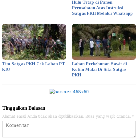
Hulu Tetap di Panen
Perusahaan Atas Instruksi
Satgas PKH Melalui Whatsapp
Tim Satgas PKH Cek Lahan PT
Lahan Perkebunan Sawit di
KIU
Kotim Mulai Di Sita Satgas
PKH
Tinggalkan Balasan
Alamat email Anda tidak akan dipublikasikan.
Ruas yang wajib ditandai
*