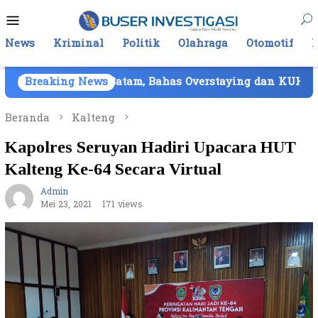
Loncat
Menu
ke
Mobile
konten
News
Kriminal
Politik
Olahraga
Otomotif
as Batam, Bahas Overstaying dan KUHP Baru
Breaking News
BNN 
Beranda
Kalteng
Kapolres Seruyan Hadiri Upacara HUT
Kalteng Ke-64 Secara Virtual
Admin
Mei 23, 2021
171 views