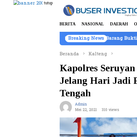
Loncat
tutup
ke
konten
BERITA
NASIONAL
DAERAH
O
m, Kepemilikan Kendaraan Barang Bukti Atas Nama PT M
Breaking News
Beranda
Kalteng
Kapolres Seruyan
Jelang Hari Jadi 
Tengah
Admin
Mei 22, 2021
310 views