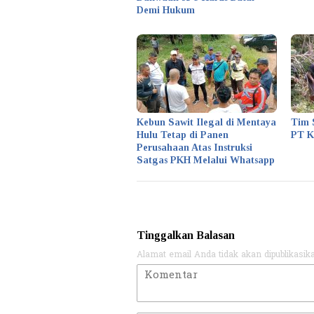
Demi Hukum
Kebun Sawit Ilegal di Mentaya
Tim 
Hulu Tetap di Panen
PT 
Perusahaan Atas Instruksi
Satgas PKH Melalui Whatsapp
Tinggalkan Balasan
Alamat email Anda tidak akan dipublikasik