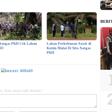
BERI
Satgas PKH Cek Lahan
Lahan Perkebunan Sawit di
KIU
Kotim Mulai Di Sita Satgas
PKH
an.
Ruas yang wajib ditandai
*