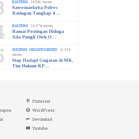
3
KALTENG
14.541 views
Satresnarkoba Polres
Katingan Tangkap 4 …
4
KALTENG
13.574 views
Ramai Postingan Diduga
Ada Pungli Oleh O…
5
SULTENG
,
UNCATEGORIZED
11.233
views
Siap Hadapi Gugatan di MK,
Tim Hukum KP…
r
Pinterest
eupon
WordPress
in
Deviantart
Youtube