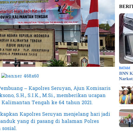
BERI
BATAM
BNN K
Narko
Pembuang – Kapolres Seruyan, Ajun Komisaris
sono, S.H., S.I.K., M.Si., memberikan ucapan
i Kalimantan Tengah ke 64 tahun 2021.
kapkan Kapolres Seruyan menjelang hari jadi
anduk yang di pasang di halaman Polres
sosial.