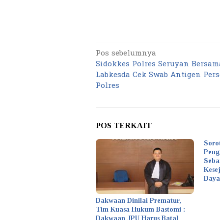
Pos sebelumnya
Navigasi
Sidokkes Polres Seruyan Bersam
pos
Labkesda Cek Swab Antigen Pers
Polres
POS TERKAIT
Soro
Peng
Seba
Kese
Daya
Dakwaan Dinilai Prematur,
Tim Kuasa Hukum Bastomi :
Dakwaan JPU Harus Batal