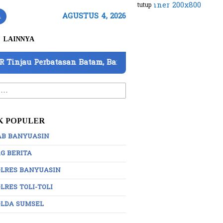
tutup
n
AGUSTUS 4, 2026
LAINNYA
san Batam, Barantin Paparkan 7 Strategi Perkuat Pengaw
:
K POPULER
AB BANYUASIN
G BERITA
OLRES BANYUASIN
LRES TOLI-TOLI
OLDA SUMSEL