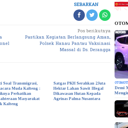
SEBARKAN
OTO
Pos berikutnya
a
Pastikan Kegiatan Berlangsung Aman,
onel
Polsek Hanau Pantau Vaksinasi
Massal di Ds. Derangga
OTOMOT
ti Soal Transmigrasi,
Satgas PKH Serahkan 2Juta
Demi X
acara Muda Kalteng :
Hektar Lahan Sawit Illegal
Mengi
iknya Perhatikan
Dikawasan Hutan Kepada
jahteraan Masyarakat
Agrinas Palma Nusantara
k Kalteng