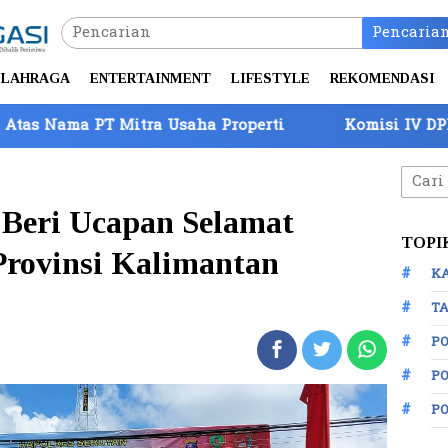
Pencaria
LAHRAGA
ENTERTAINMENT
LIFESTYLE
REKOMENDASI
itra Usaha Properti
Komisi IV DPR Tinjau Perbata
Cari
untuk
 Beri Ucapan Selamat
TOPI
Provinsi Kalimantan
K
TA
P
PO
P