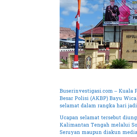
Buserinvestigasi.com – Kuala 
Besar Polisi (AKBP) Bayu Wicak
selamat dalam rangka hari jad
Ucapan selamat tersebut diung
Kalimantan Tengah melalui So
Seruyan maupun diakun media 