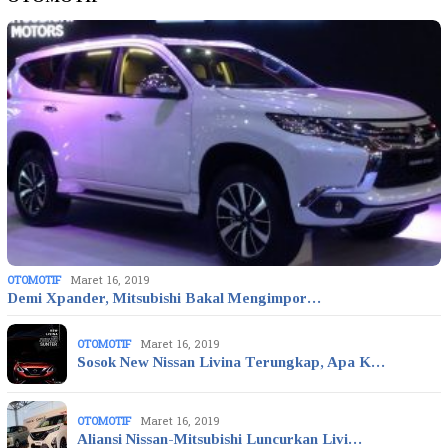
OTOMOTIF
Maret 16, 2019
Demi Xpander, Mitsubishi Bakal Mengimpor…
OTOMOTIF
Maret 16, 2019
Sosok New Nissan Livina Terungkap, Apa K…
OTOMOTIF
Maret 16, 2019
Aliansi Nissan-Mitsubishi Luncurkan Livi…