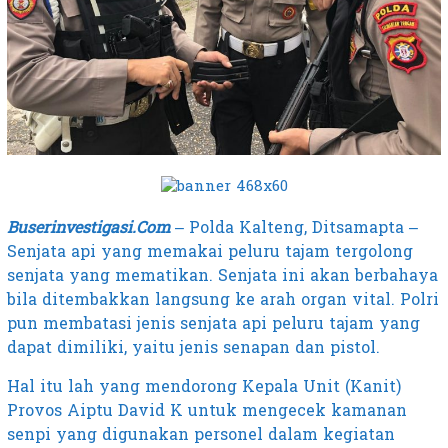
Buserinvestigasi.Com
– Polda Kalteng, Ditsamapta –
Senjata api yang memakai peluru tajam tergolong
senjata yang mematikan. Senjata ini akan berbahaya
bila ditembakkan langsung ke arah organ vital. Polri
pun membatasi jenis senjata api peluru tajam yang
dapat dimiliki, yaitu jenis senapan dan pistol.
Hal itu lah yang mendorong Kepala Unit (Kanit)
Provos Aiptu David K untuk mengecek kamanan
senpi yang digunakan personel dalam kegiatan