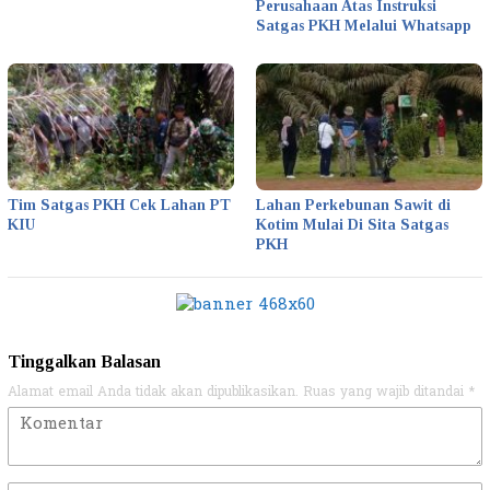
Perusahaan Atas Instruksi
Satgas PKH Melalui Whatsapp
Tim Satgas PKH Cek Lahan PT
Lahan Perkebunan Sawit di
KIU
Kotim Mulai Di Sita Satgas
PKH
Tinggalkan Balasan
Alamat email Anda tidak akan dipublikasikan.
Ruas yang wajib ditandai
*