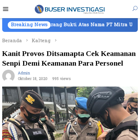
Loncat
Menu
ke
Mobile
konten
 Barang Bukti Atas Nama PT Mitra Usaha Properti
Breaking News
Beranda
Kalteng
Kanit Provos Ditsamapta Cek Keamanan
Senpi Demi Keamanan Para Personel
Admin
Oktober 18, 2020
995 views