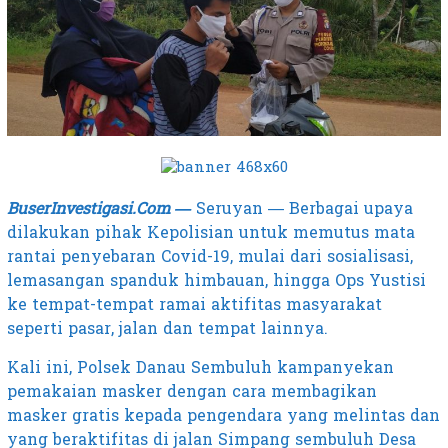
BuserInvestigasi.Com —
Seruyan — Berbagai upaya
dilakukan pihak Kepolisian untuk memutus mata
rantai penyebaran Covid-19, mulai dari sosialisasi,
lemasangan spanduk himbauan, hingga Ops Yustisi
ke tempat-tempat ramai aktifitas masyarakat
seperti pasar, jalan dan tempat lainnya.
Kali ini, Polsek Danau Sembuluh kampanyekan
pemakaian masker dengan cara membagikan
masker gratis kepada pengendara yang melintas dan
yang beraktifitas di jalan Simpang sembuluh Desa