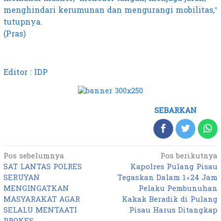
menghindari kerumunan dan mengurangi mobilitas,”
tutupnya.
(Pras)
Editor : IDP
SEBARKAN
Pos sebelumnya
Pos berikutnya
Navigasi
SAT LANTAS POLRES
Kapolres Pulang Pisau
pos
SERUYAN
Tegaskan Dalam 1×24 Jam
MENGINGATKAN
Pelaku Pembunuhan
MASYARAKAT AGAR
Kakak Beradik di Pulang
SELALU MENTAATI
Pisau Harus Ditangkap