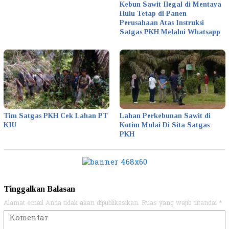
Kebun Sawit Ilegal di Mentaya
Hulu Tetap di Panen
Perusahaan Atas Instruksi
Satgas PKH Melalui Whatsapp
Tim Satgas PKH Cek Lahan PT
Lahan Perkebunan Sawit di
KIU
Kotim Mulai Di Sita Satgas
PKH
Tinggalkan Balasan
Alamat email Anda tidak akan dipublikasikan.
Ruas yang wajib ditandai
*