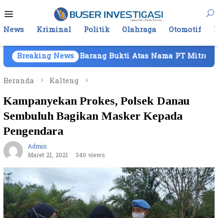
Loncat
Menu
ke
Mobile
konten
News
Kriminal
Politik
Olahraga
Otomotif
aan Barang Bukti Atas Nama PT Mitra Usaha Properti
Breaking News
Beranda
Kalteng
Kampanyekan Prokes, Polsek Danau
Sembuluh Bagikan Masker Kepada
Pengendara
Admin
Maret 21, 2021
340 views