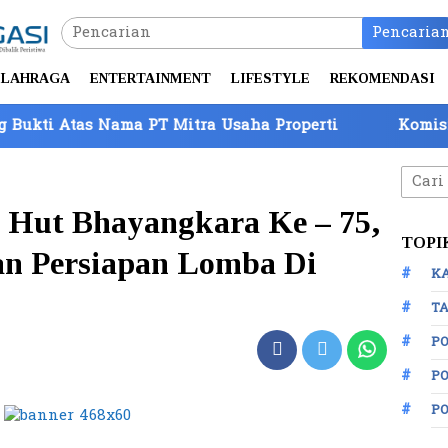
Pencaria
LAHRAGA
ENTERTAINMENT
LIFESTYLE
REKOMENDASI
Nama PT Mitra Usaha Properti
Komisi IV DPR Tinj
Cari
untuk
n Hut Bhayangkara Ke – 75,
TOPI
an Persiapan Lomba Di
K
TA
P
PO
P