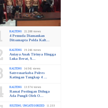
1
KALTENG
21.288 views
4 Pemuda Diamankan
Ditsamapta Polda Kalt…
2
KALTENG
19.246 views
Aniaya Anak Tirinya Hingga
Luka Berat, S…
3
KALTENG
14.541 views
Satresnarkoba Polres
Katingan Tangkap 4 …
4
KALTENG
13.574 views
Ramai Postingan Diduga
Ada Pungli Oleh O…
SULTENG
,
UNCATEGORIZED
11.233