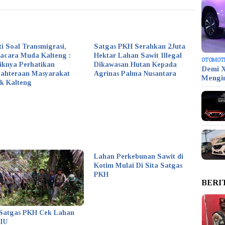
ti Soal Transmigrasi,
Satgas PKH Serahkan 2Juta
acara Muda Kalteng :
Hektar Lahan Sawit Illegal
OTOMOT
iknya Perhatikan
Dikawasan Hutan Kepada
Demi X
jahteraan Masyarakat
Agrinas Palma Nusantara
Mengi
k Kalteng
Lahan Perkebunan Sawit di
Kotim Mulai Di Sita Satgas
PKH
BERI
Satgas PKH Cek Lahan
KIU