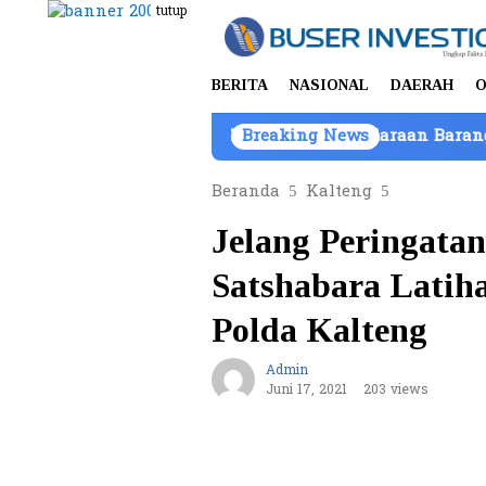
Loncat
tutup
ke
konten
BERITA
NASIONAL
DAERAH
O
r di Batam, Kepemilikan Kendaraan Barang Bukti Atas 
Breaking News
Beranda
Kalteng
Jelang Peringata
Satshabara Latih
Polda Kalteng
Admin
Juni 17, 2021
203 views