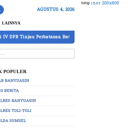
tutup
n
AGUSTUS 4, 2026
LAINNYA
au Perbatasan Batam, Barantin Paparkan 7 Strategi Perk
:
K POPULER
AB BANYUASIN
G BERITA
OLRES BANYUASIN
LRES TOLI-TOLI
OLDA SUMSEL