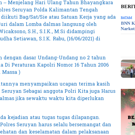
an – Menjelang Hari Ulang Tahun Bhayangkara
BERI
Polres Seruyan Polda Kalimantan Tengah
iikuti Bag/Sat/Sie atau Satuan Kerja yang ada
BATAM
Juri dalam Lomba dalmas langsung oleh
BNN K
Narko
caksono, S.H., S.I.K., M.Si didampingi
a Setiawan, S.I.K. Rabu, (16/06/2021) di
an dengan dasar Undang-Undang no 2 tahun
na Di Peraturan Kapolri Nomor 16 Tahun 2006
 Massa )
utannya menyampaikan ucapan terima kasih
 Seruyan Sebagai anggota Polri Kita juga Harus
almas jika sewaktu waktu kita diperlukan
 ada kejadian atau tugas tugas dilapangan.
Polres Seruyan harus selalu bersemangat dan
sehatan dan keselamatan dalam pelaksanaan